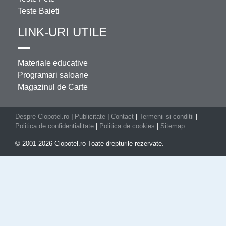
Teste Baieti
LINK-URI UTILE
Materiale educative
Programari saloane
Magazinul de Carte
Despre Clopotel.ro
|
Publicitate
|
Contact
|
Termenii si conditii
|
Politica de confidentialitate
|
Politica de cookies
|
Sitemap
© 2001-2026 Clopotel.ro Toate drepturile rezervate.