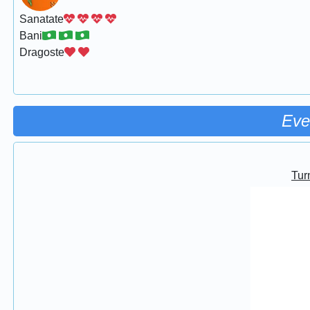
Sanatate
Bani
Dragoste
Eve
Turn