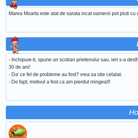
Marea Moarta este atat de sarata incat oamenii pot pluti cu 
- Inchipuie-ti, spune un scotian prietenului sau, ieri s-a desf
30 de ani!
- Da' ce fel de probleme au fost? vrea sa stie celalat.
- De fapt, motivul a fost ca am pierdut mingea!!!
Ho