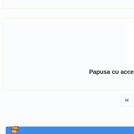
Papusa cu acces
Fi