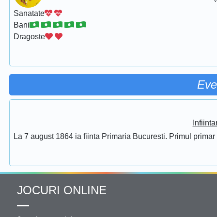
Sanatate
Bani
Dragoste
Eve
Infiint
La 7 august 1864 ia fiinta Primaria Bucuresti. Primul prima
JOCURI ONLINE