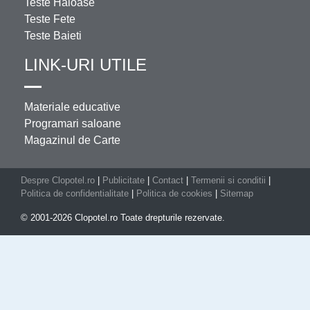
Teste Haioase
Teste Fete
Teste Baieti
LINK-URI UTILE
Materiale educative
Programari saloane
Magazinul de Carte
Despre Clopotel.ro
|
Publicitate
|
Contact
|
Termenii si conditii
|
Politica de confidentialitate
|
Politica de cookies
|
Sitemap
© 2001-2026 Clopotel.ro Toate drepturile rezervate.