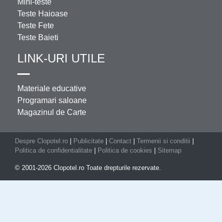
Mini-teste
Teste Haioase
Teste Fete
Teste Baieti
LINK-URI UTILE
Materiale educative
Programari saloane
Magazinul de Carte
Despre Clopotel.ro
|
Publicitate
|
Contact
|
Termenii si conditii
|
Politica de confidentialitate
|
Politica de cookies
|
Sitemap
© 2001-2026 Clopotel.ro Toate drepturile rezervate.