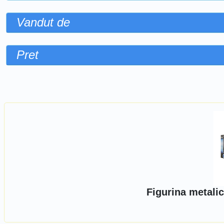
Vandut de
Pret
Sorteaza dupa
Figurina metali