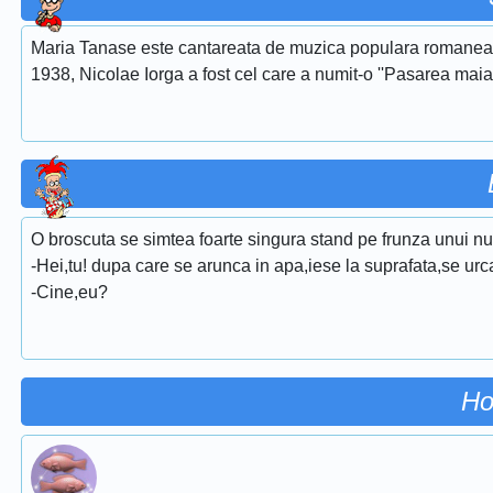
Maria Tanase este cantareata de muzica populara romaneasca
1938, Nicolae Iorga a fost cel care a numit-o ''Pasarea maias
O broscuta se simtea foarte singura stand pe frunza unui nuf
-Hei,tu! dupa care se arunca in apa,iese la suprafata,se urca
-Cine,eu?
Ho