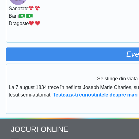
Sanatate
Bani
Dragoste
Eve
Se stinge din viat
La 7 august 1834 trece în nefiinta Joseph Marie Charles, s
tesut semi-automat.
Testeaza-ti cunostintele despre mari 
JOCURI ONLINE