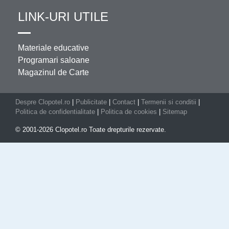
LINK-URI UTILE
Materiale educative
Programari saloane
Magazinul de Carte
Despre Clopotel.ro
|
Publicitate
|
Contact
|
Termenii si conditii
|
Politica de confidentialitate
|
Politica de cookies
|
Sitemap
© 2001-2026 Clopotel.ro Toate drepturile rezervate.