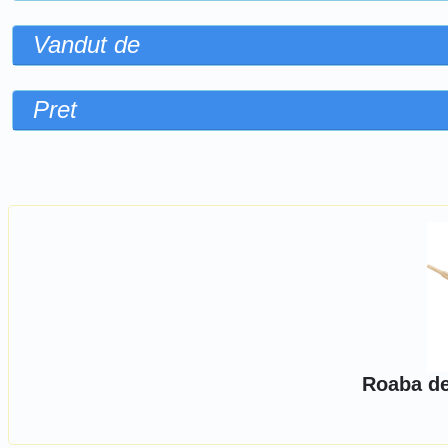
Vandut de
Pret
Sorteaza dupa
Roaba de