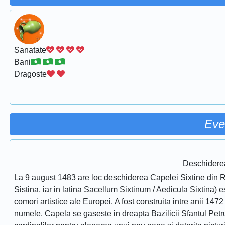
Sanatate
Bani
Dragoste
Eve
Deschidere
La 9 august 1483 are loc deschiderea Capelei Sixtine din Ro
Sistina, iar in latina Sacellum Sixtinum / Aedicula Sixtina) 
comori artistice ale Europei. A fost construita intre anii 1472
numele. Capela se gaseste in dreapta Bazilicii Sfantul Petru