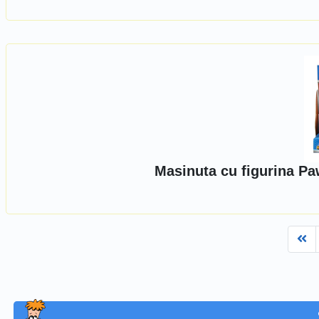
Masinuta cu figurina Pa
Fi