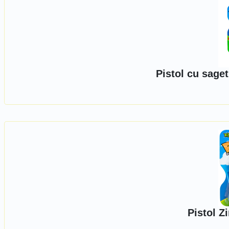
Pistol cu saget
Pistol Z