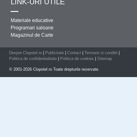
LINK-URI UTILE
Materiale educative
Programari saloane
Magazinul de Carte
Despre Clopotel.ro
|
Publicitate
|
Contact
|
Termenii si conditii
|
Politica de confidentialitate
|
Politica de cookies
|
Sitemap
© 2001-2026 Clopotel.ro Toate drepturile rezervate.