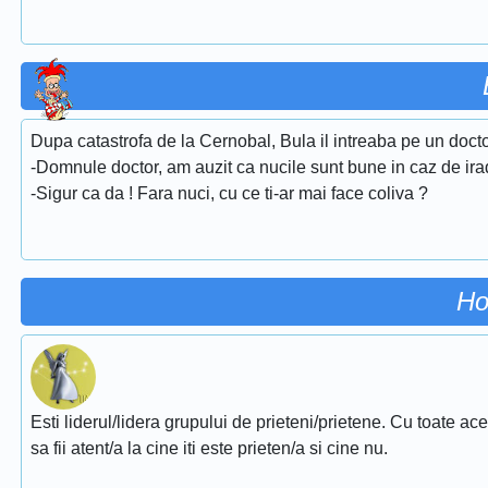
Dupa catastrofa de la Cernobal, Bula il intreaba pe un docto
-Domnule doctor, am auzit ca nucile sunt bune in caz de ira
-Sigur ca da ! Fara nuci, cu ce ti-ar mai face coliva ?
Ho
Esti liderul/lidera grupului de prieteni/prietene. Cu toate ac
sa fii atent/a la cine iti este prieten/a si cine nu.