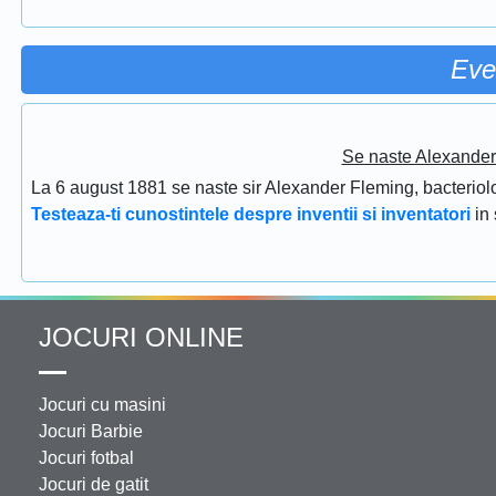
Eve
Se naste Alexander 
La 6 august 1881 se naste sir Alexander Fleming, bacteriolog
Testeaza-ti cunostintele despre inventii si inventatori
in
JOCURI ONLINE
Jocuri cu masini
Jocuri Barbie
Jocuri fotbal
Jocuri de gatit