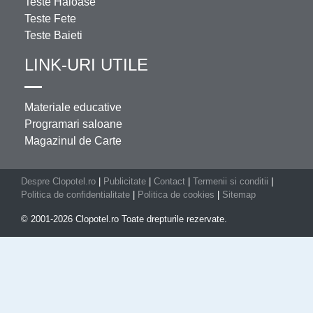
Teste Haioase
Teste Fete
Teste Baieti
LINK-URI UTILE
Materiale educative
Programari saloane
Magazinul de Carte
Despre Clopotel.ro
|
Publicitate
|
Contact
|
Termenii si conditii
|
Politica de confidentialitate
|
Politica de cookies
|
Sitemap
© 2001-2026 Clopotel.ro Toate drepturile rezervate.