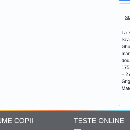
Sf
La 7
Scar
Ghi
mar
doua
175
– 2 
Grig
Mat
UME COPII
TESTE ONLINE