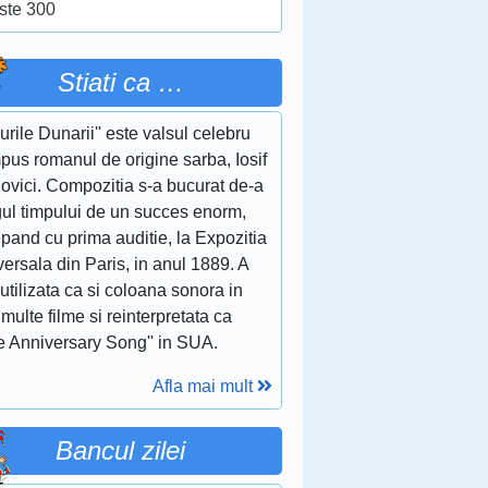
ste 300
Stiati ca …
lurile Dunarii'' este valsul celebru
pus romanul de origine sarba, Iosif
ovici. Compozitia s-a bucurat de-a
gul timpului de un succes enorm,
pand cu prima auditie, la Expozitia
ersala din Paris, in anul 1889. A
 utilizata ca si coloana sonora in
multe filme si reinterpretata ca
e Anniversary Song'' in SUA.
Afla mai mult
Bancul zilei