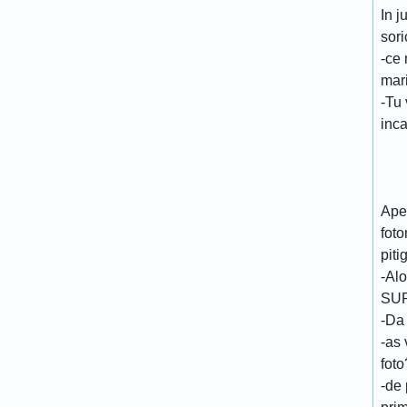
In j
sori
-ce 
mar
-Tu 
inca
Apel
foto
piti
-Al
SU
-Da
-as 
foto
-de 