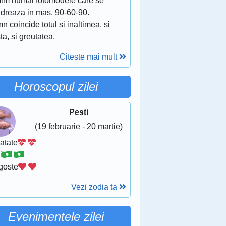
mim numai fotomodele care se
adreaza in mas. 90-60-90.
mn coincide totul si inaltimea, si
ta, si greutatea.
Citeste mai mult
Horoscopul zilei
Pesti
(19 februarie - 20 martie)
atate
i
goste
Vezi zodia ta
Evenimentele zilei