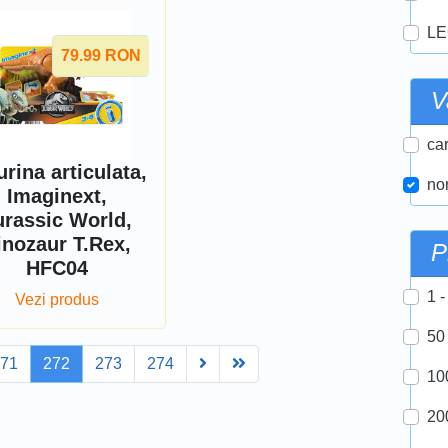
LE
79.99
RON
V
car
urina articulata,
nor
Imaginext,
urassic World,
inozaur T.Rex,
P
HFC04
1 -
Vezi produs
50
Next
Last
271
272
273
274
10
20