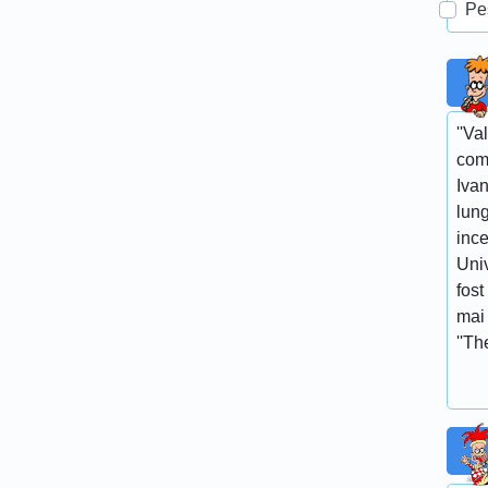
Pe
''Va
com
Ivan
lun
ince
Univ
fost
mai 
''Th