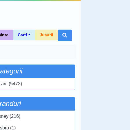
inte
Carti
Jucarii
ategorii
carii (5473)
randuri
sney (216)
sbro (1)