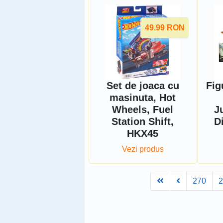
49.99
RON
Set de joaca cu
Fig
masinuta, Hot
Wheels, Fuel
J
Station Shift,
D
HKX45
Vezi produs
First
Prev
270