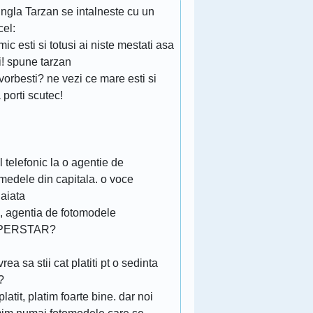
ungla Tarzan se intalneste cu un
cel:
mic esti si totusi ai niste mestati asa
i! spune tarzan
vorbesti? ne vezi ce mare esti si
 porti scutec!
 telefonic la o agentie de
medele din capitala. o voce
gaiata
o, agentia de fotomodele
PERSTAR?
vrea sa stii cat platiti pt o sedinta
?
platit, platim foarte bine. dar noi