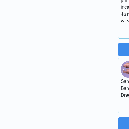
pri
inc
-la 
vars
San
Ban
Dra