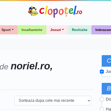
Sport
Incaltaminte
Jocuri
Rechizite
Imbracam
C
noriel.ro,
 de
Ju
B
Di
Ha