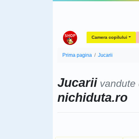
Camera copilului
Prima pagina
Jucarii
Jucarii
vandute
nichiduta.ro
Sorteaza dupa