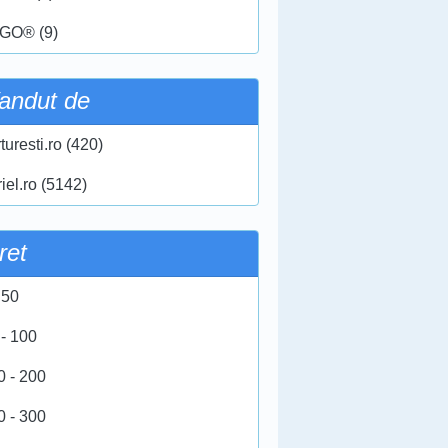
GO® (9)
andut de
turesti.ro (420)
iel.ro (5142)
ret
 50
 - 100
0 - 200
0 - 300