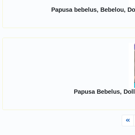
Papusa bebelus, Bebelou, Dol
Papusa Bebelus, Doll
Fi