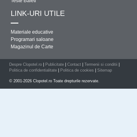
Teste Baieti
LINK-URI UTILE
Materiale educative
Programari saloane
Magazinul de Carte
Despre Clopotel.ro
|
Publicitate
|
Contact
|
Termenii si conditii
|
Politica de confidentialitate
|
Politica de cookies
|
Sitemap
© 2001-2026 Clopotel.ro Toate drepturile rezervate.