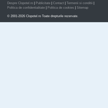
Despre Clopotel.ro
|
Publicitate
|
Contact
|
Termenii si conditii
|
Politica de confidentialitate
|
Politica de cookies
|
Sitemap
© 2001-2026 Clopotel.ro Toate drepturile rezervate.