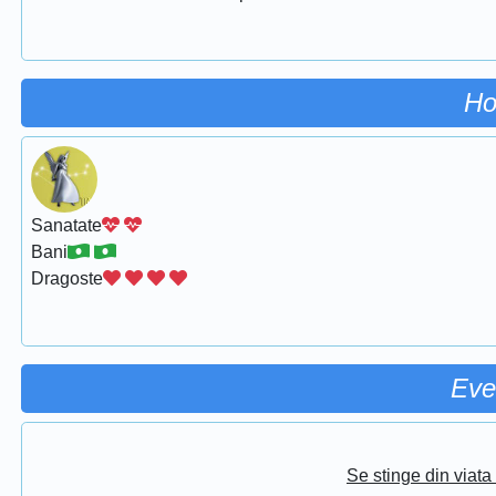
Ho
Sanatate
Bani
Dragoste
Eve
Se stinge din viat