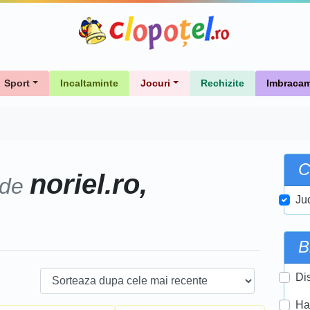
Sport
Incaltaminte
Jocuri
Rechizite
Imbracam
C
noriel.ro,
 de
Ju
B
Di
Ha