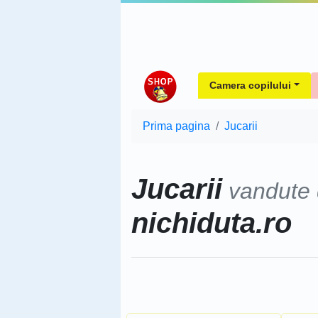
Camera copilului
Prima pagina
Jucarii
Jucarii
vandute
nichiduta.ro
Sorteaza dupa