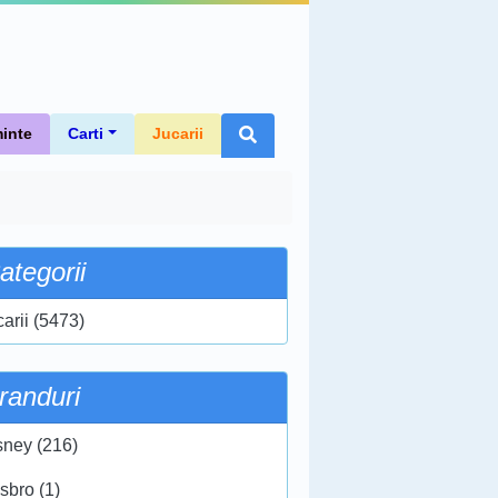
inte
Carti
Jucarii
ategorii
carii (5473)
randuri
sney (216)
sbro (1)