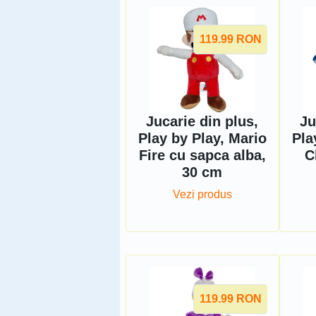
119.99
RON
Jucarie din plus,
Ju
Play by Play, Mario
Pla
Fire cu sapca alba,
C
30 cm
Vezi produs
119.99
RON