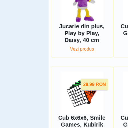
Jucarie din plus,
Cu
Play by Play,
G
Daisy, 40 cm
Vezi produs
29.99
RON
Cub 6x6x6, Smile
Cu
Games, Kubirik
G