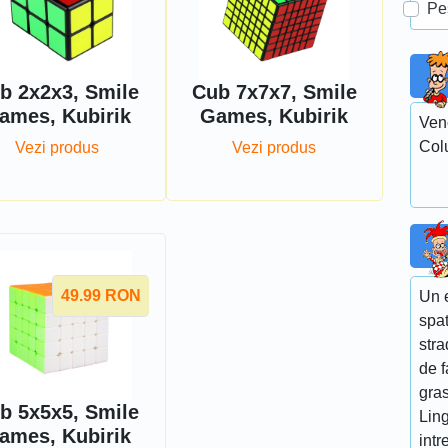
Pe
b 2x2x3, Smile
Cub 7x7x7, Smile
ames, Kubirik
Games, Kubirik
Ven
Col
Vezi produs
Vezi produs
49.99
RON
Un e
spa
stra
de 
gras
b 5x5x5, Smile
Ling
ames, Kubirik
intr