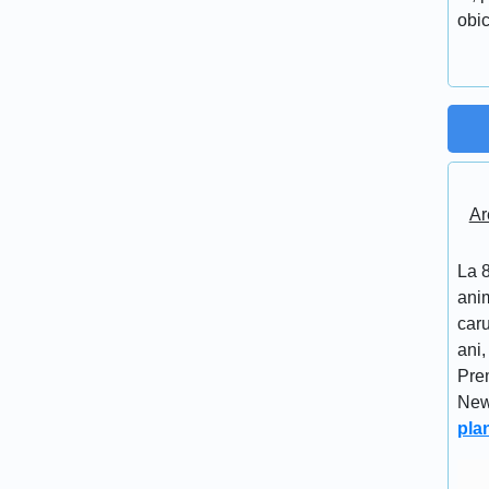
obic
Ar
La 8
anim
caru
ani,
Pre
New
pla