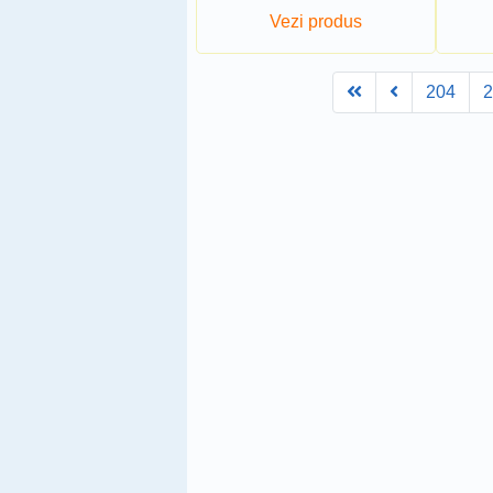
Vezi produs
First
Prev
204