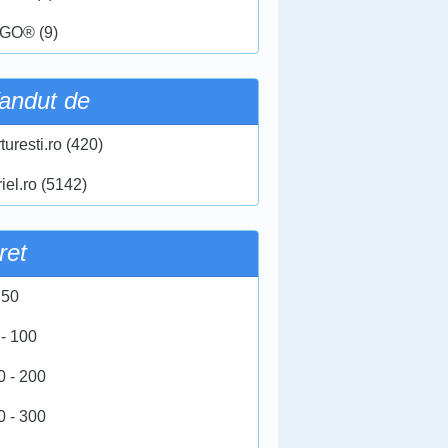
GO® (9)
andut de
turesti.ro (420)
iel.ro (5142)
ret
 50
 - 100
0 - 200
0 - 300