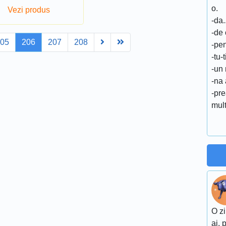
o.
Vezi produs
-da.
-de
Next
Last
205
206
207
208
-pen
-tu-
-un
-na 
-pre
mult/x
O zi
ai, 