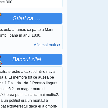
ste 300
Stiati ca …
ezuela a ramas ca parte a Marii
umbii pana in anul 1830.
Afla mai mult
Bancul zilei
xtraterestru a cazut dintr-o nava
tiala. El memora tot ce auzea pe
da.1 Da... da...da.2 Pentr-o lingura
fasole/x2. un magar mare si
/x2.prea putin cu cinci mai mult/x2.
a un politist era un mort.El a
ebat extraterestul daca el a omorit-