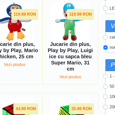
LE
119.99
RON
119.99
RON
V
car
carie din plus,
Jucarie din plus,
nor
y by Play, Mario
Play by Play, Luigi
hicken, 25 cm
ice cu sapca bleu
Super Mario, 31
P
Vezi produs
cm
1 -
Vezi produs
50
10
20
44.99
RON
35.99
RON