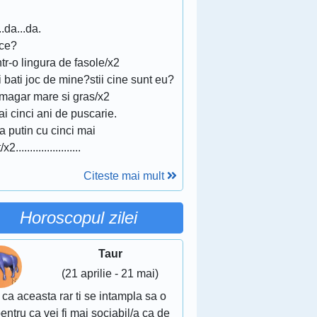
..da...da.
 ce?
tr-o lingura de fasole/x2
ti bati joc de mine?stii cine sunt eu?
 magar mare si gras/x2
ai cinci ani de puscarie.
a putin cu cinci mai
2.......................
Citeste mai mult
Horoscopul zilei
Taur
(21 aprilie - 21 mai)
 ca aceasta rar ti se intampla sa o
pentru ca vei fi mai sociabil/a ca de