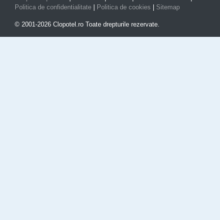
Politica de confidentialitate
|
Politica de cookies
|
Sitemap
© 2001-2026 Clopotel.ro Toate drepturile rezervate.