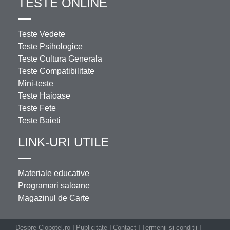
TESTE ONLINE
Teste Vedete
Teste Psihologice
Teste Cultura Generala
Teste Compatibilitate
Mini-teste
Teste Haioase
Teste Fete
Teste Baieti
LINK-URI UTILE
Materiale educative
Programari saloane
Magazinul de Carte
Despre Clopotel.ro
|
Publicitate
|
Contact
|
Termenii si conditii
|