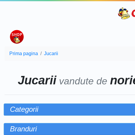
Prima pagina
Jucarii
Jucarii
norie
vandute de
Categorii
Branduri