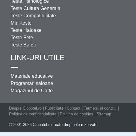
Teste Psihologice
Teste Cultura Generala
Teste Compatibilitate
Mini-teste
Teste Haioase
Teste Fete
Teste Baieti
LINK-URI UTILE
Materiale educative
Programari saloane
Magazinul de Carte
Despre Clopotel.ro
|
Publicitate
|
Contact
|
Termenii si conditii
|
Politica de confidentialitate
|
Politica de cookies
|
Sitemap
© 2001-2026 Clopotel.ro Toate drepturile rezervate.