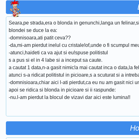
Seara,pe strada,era o blonda in genunchi,langa un felinar,si 
blondei se duce la ea:
-domnisoara,ati patit ceva??
-da,mi-am pierdut inelul cu cristale!of,unde o fi scumpul me
-atunci,haideti ca va ajut si eu!spuse politistul
s a pus si el in 4 labe si a inceput sa caute.
a cautat 1 data,n-a gasit nimic!a mai cautat inca o data,la fe
atunci s-a ridicat politistul in picioare,s a scuturat si a intre
-domnisioara,chiar aici l-ati pierdut,ca eu nu am gasit nici un
apoi se ridica si blonda in picioare si ii raspunde:
-nu.l-am pierdut la blocul de vizavi dar aici este lumina!!
Ho