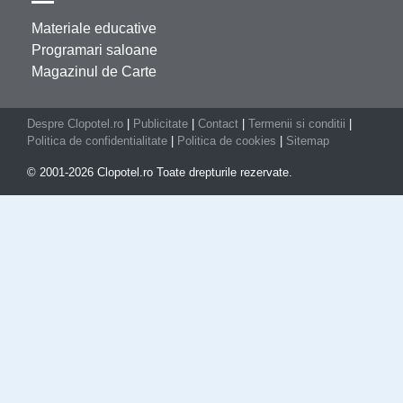
Materiale educative
Programari saloane
Magazinul de Carte
Despre Clopotel.ro
|
Publicitate
|
Contact
|
Termenii si conditii
|
Politica de confidentialitate
|
Politica de cookies
|
Sitemap
© 2001-2026 Clopotel.ro Toate drepturile rezervate.