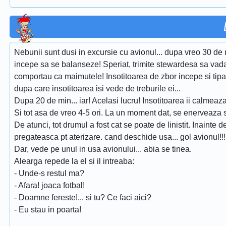
Nebunii sunt dusi in excursie cu avionul... dupa vreo 30 de 
incepe sa se balanseze! Speriat, trimite stewardesa sa vada
comportau ca maimutele! Insotitoarea de zbor incepe si tipa 
dupa care insotitoarea isi vede de treburile ei...
Dupa 20 de min... iar! Acelasi lucru! Insotitoarea ii calmeaza
Si tot asa de vreo 4-5 ori. La un moment dat, se enerveaza 
De atunci, tot drumul a fost cat se poate de linistit. Inainte d
pregateasca pt aterizare. cand deschide usa... gol avionul!!!
Dar, vede pe unul in usa avionului... abia se tinea.
Alearga repede la el si il intreaba:
- Unde-s restul ma?
- Afara! joaca fotbal!
- Doamne fereste!... si tu? Ce faci aici?
- Eu stau in poarta!