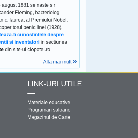
6 august 1881 se naste sir
xander Fleming, bacteriolog
anic, laureat al Premiului Nobel,
operitorul penicilinei (1928).
teaza-ti cunostintele despre
ntii si inventatori
in sectiunea
te
din site-ul clopotel.ro
Afla mai mult
LINK-URI UTILE
Materiale educative
Programari saloane
Magazinul de Carte