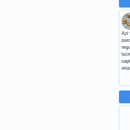
Azi 
parc
regu
lucr
sap
rel