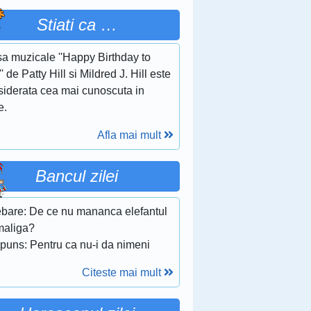
Stiati ca …
sa muzicale ''Happy Birthday to
' de Patty Hill si Mildred J. Hill este
siderata cea mai cunoscuta in
e.
Afla mai mult
Bancul zilei
rebare: De ce nu mananca elefantul
aliga?
puns: Pentru ca nu-i da nimeni
Citeste mai mult