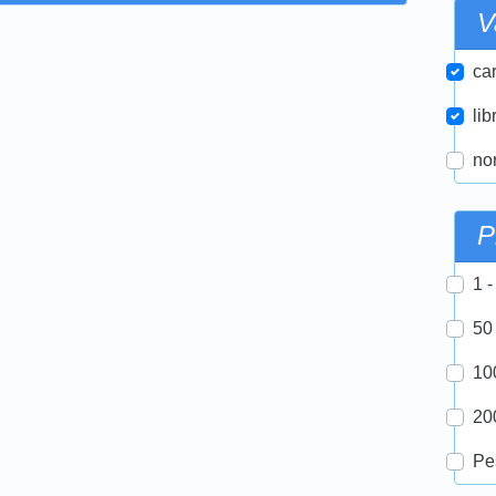
V
car
lib
nor
P
1 -
50
10
20
Pe