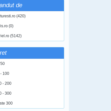
andut de
turesti.ro (420)
ris.ro (0)
iel.ro (5142)
ret
 50
 - 100
0 - 200
0 - 300
ste 300