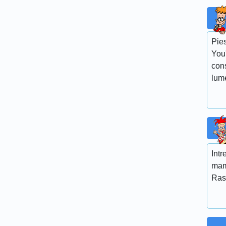
Pie
You'
con
lum
Int
mam
Ras