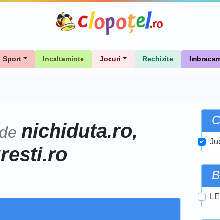
Sport
Incaltaminte
Jocuri
Rechizite
Imbracam
C
nichiduta.ro,
 de
Juc
uresti.ro
B
LE