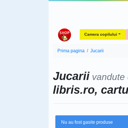
Camera copilului
Prima pagina
Jucarii
Jucarii
vandute
libris.ro, cart
Nu au fost gasite produse