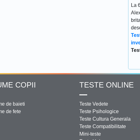
La 
Ale
brit
desc
Tes
inve
Tes
UME COPII
TESTE ONLINE
e de baieti
Teste Vedete
e de fete
Teste Psihologice
Teste Cultura Generala
Teste Compatibilitate
Mini-teste