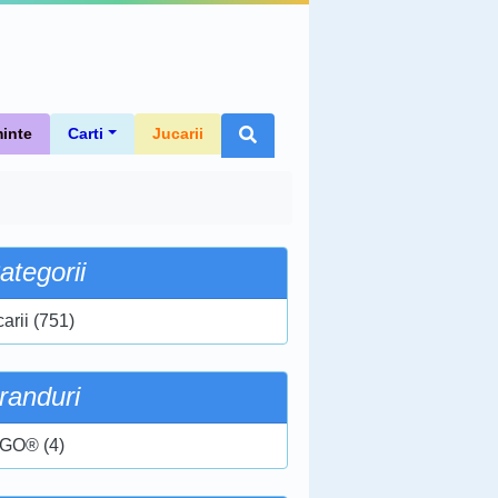
inte
Carti
Jucarii
ategorii
arii (751)
randuri
GO® (4)