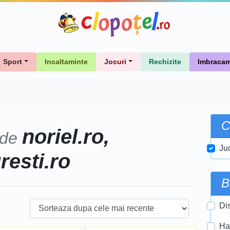
Sport
Incaltaminte
Jocuri
Rechizite
Imbracam
C
noriel.ro,
 de
Ju
uresti.ro
B
Di
Ha