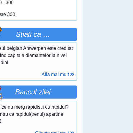
0 - 300
ste 300
Stiati ca …
sul belgian Antwerpen este creditat
iind capitala diamantelor la nivel
dial
Afla mai mult
Bancul zilei
 ce nu merg rapidistii cu rapidul?
ntru ca rapidul(trenul) apartine
.