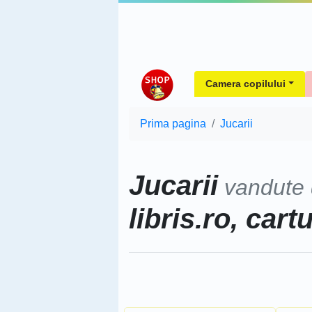
Camera copilului
Prima pagina
Jucarii
Jucarii
vandute
libris.ro, cart
Sorteaza dupa