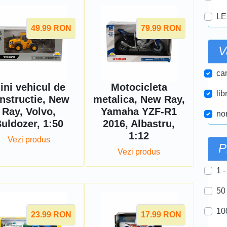
LE
49.99
RON
79.99
RON
V
car
ini vehicul de
Motocicleta
lib
nstructie, New
metalica, New Ray,
Ray, Volvo,
Yamaha YZF-R1
nor
uldozer, 1:50
2016, Albastru,
1:12
Vezi produs
P
Vezi produs
1 -
50
10
23.99
RON
17.99
RON