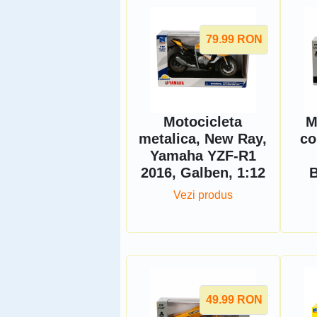
79.99
RON
Motocicleta
M
metalica, New Ray,
co
Yamaha YZF-R1
2016, Galben, 1:12
B
Vezi produs
49.99
RON