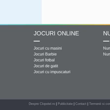
JOCURI ONLINE
N
Jocuri cu masini
Num
Jocuri Barbie
Num
Jocuri fotbal
Jocuri de gatit
Jocuri cu impuscaturi
Despre Clopotel.ro
|
Publicitate
|
Contact
|
Termenii si con