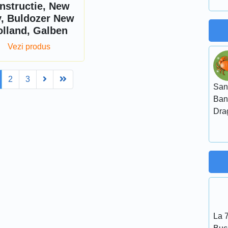
nstructie, New
, Buldozer New
olland, Galben
Vezi produs
Next
Last
2
3
San
Ban
Dra
La 7