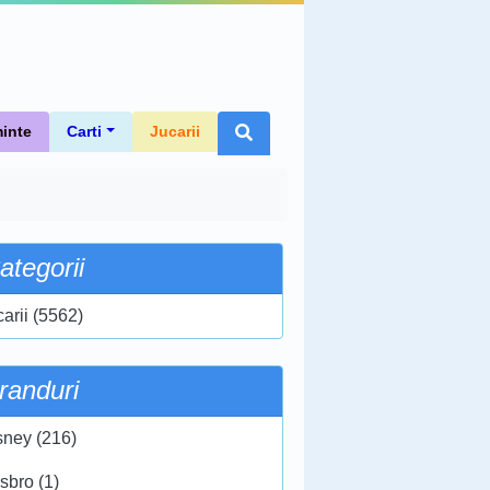
inte
Carti
Jucarii
ategorii
carii (5562)
randuri
sney (216)
sbro (1)