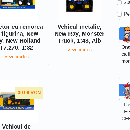
20
Pe
ctor cu remorca
Vehicul metalic,
i figurina, New
New Ray, Monster
y, New Holland
Truck, 1:43, Alb
T7.270, 1:32
Ora
Vezi produs
ca f
Vezi produs
mon
39.99
RON
- De
- Pe
CFR
Vehicul de