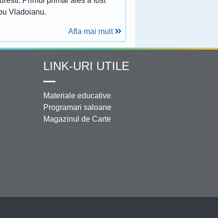
resti. Primul primar ales a fost
bu Vladoianu.
Afla mai mult
LINK-URI UTILE
Materiale educative
Programari saloane
Magazinul de Carte