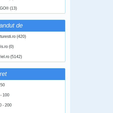
GO® (13)
andut de
turesti.ro (420)
ris.ro (0)
iel.ro (5142)
ret
 50
 - 100
0 - 200