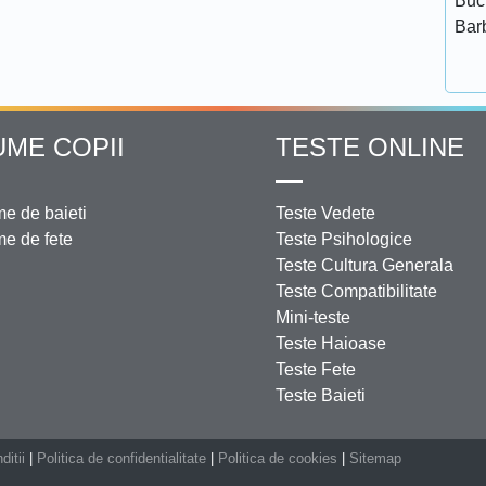
Bucu
Bar
UME COPII
TESTE ONLINE
e de baieti
Teste Vedete
e de fete
Teste Psihologice
Teste Cultura Generala
Teste Compatibilitate
Mini-teste
Teste Haioase
Teste Fete
Teste Baieti
ditii
|
Politica de confidentialitate
|
Politica de cookies
|
Sitemap