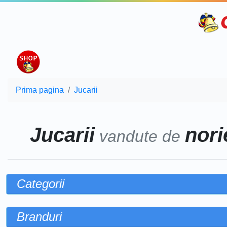
Prima pagina
Jucarii
Jucarii
norie
vandute de
Categorii
Branduri