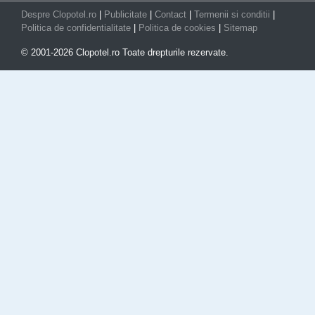
Despre Clopotel.ro
|
Publicitate
|
Contact
|
Termenii si conditii
|
Politica de confidentialitate
|
Politica de cookies
|
Sitemap
© 2001-2026 Clopotel.ro Toate drepturile rezervate.