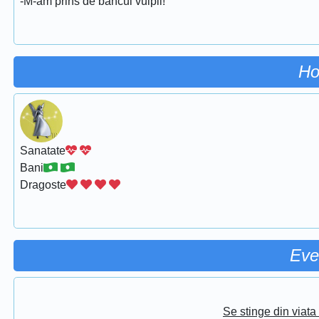
-M-am prins de bancul vulpii!
Ho
Sanatate
Bani
Dragoste
Eve
Se stinge din viat