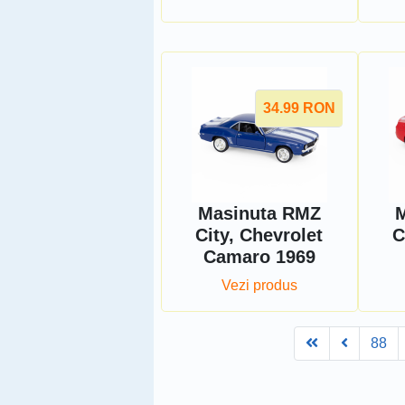
34.99
RON
Masinuta RMZ
M
City, Chevrolet
C
Camaro 1969
Vezi produs
First
Prev
88