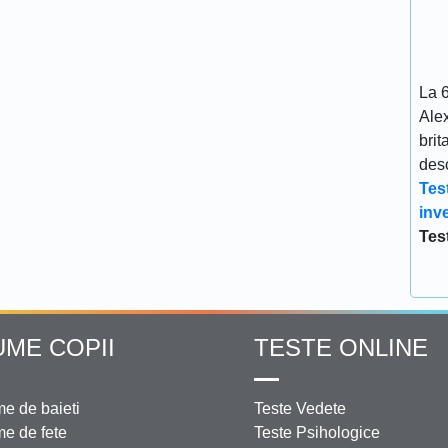
La 
Ale
brit
desc
Tes
inve
Tes
UME COPII
TESTE ONLINE
e de baieti
Teste Vedete
e de fete
Teste Psihologice