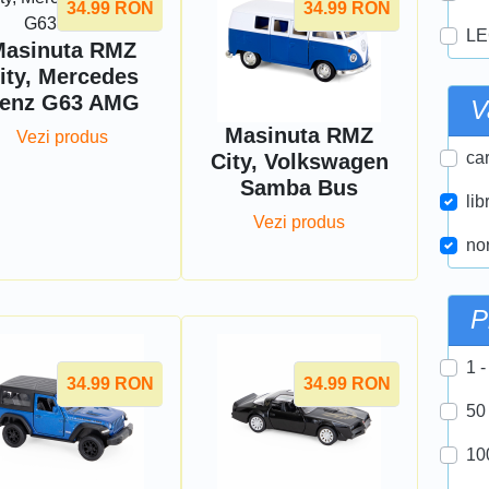
34.99
RON
34.99
RON
LE
asinuta RMZ
ity, Mercedes
enz G63 AMG
V
Masinuta RMZ
Vezi produs
car
City, Volkswagen
Samba Bus
lib
Vezi produs
nor
P
1 -
34.99
RON
34.99
RON
50
10