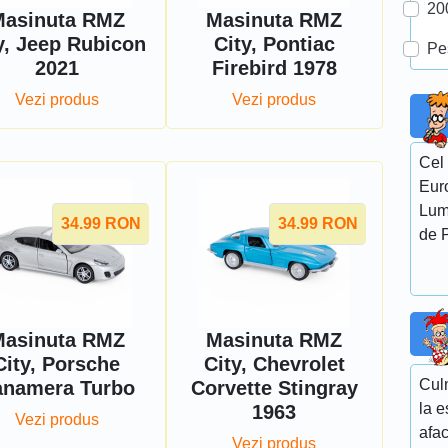
20
asinuta RMZ
Masinuta RMZ
y, Jeep Rubicon
City, Pontiac
Pe
2021
Firebird 1978
Vezi produs
Vezi produs
Cel 
Euro
Lumi
34.99
RON
34.99
RON
de P
asinuta RMZ
Masinuta RMZ
City, Porsche
City, Chevrolet
Culm
anamera Turbo
Corvette Stingray
la e
1963
Vezi produs
afa
Vezi produs