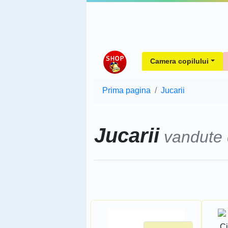
Camera copilului
Prima pagina
Jucarii
Jucarii
vandute
Sorteaza dupa