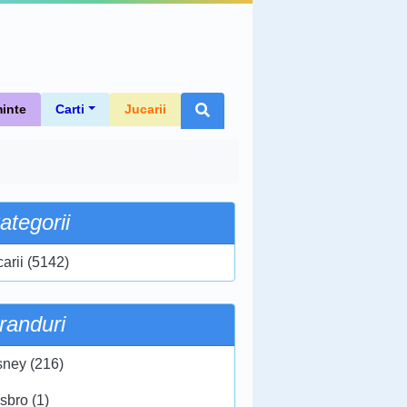
inte
Carti
Jucarii
ategorii
carii (5142)
randuri
sney (216)
sbro (1)