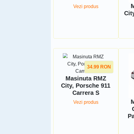
M
Vezi produs
Cit
34.99
RON
Masinuta RMZ
City, Porsche 911
Carrera S
M
Vezi produs
P