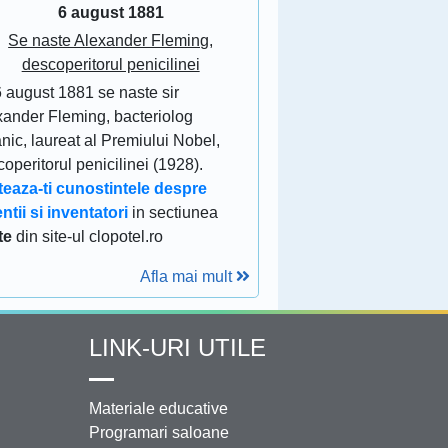
6 august 1881
Se naste Alexander Fleming,
descoperitorul penicilinei
6 august 1881 se naste sir
xander Fleming, bacteriolog
anic, laureat al Premiului Nobel,
operitorul penicilinei (1928).
teaza-ti cunostintele despre
ntii si inventatori
in sectiunea
te
din site-ul clopotel.ro
Afla mai mult
LINK-URI UTILE
Materiale educative
Programari saloane