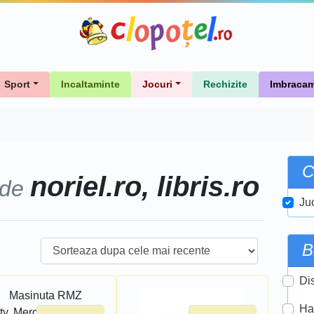
Sport
Incaltaminte
Jocuri
Rechizite
Imbracam
C
noriel.ro, libris.ro
 de
Ju
B
Di
Ha