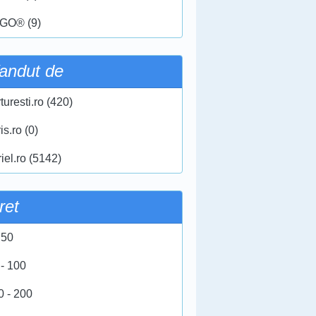
GO® (9)
andut de
turesti.ro (420)
ris.ro (0)
iel.ro (5142)
ret
 50
 - 100
0 - 200