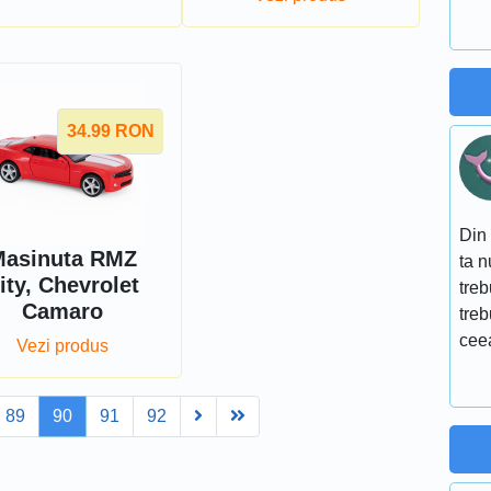
34.99
RON
Din 
asinuta RMZ
ta 
ity, Chevrolet
treb
Camaro
treb
ceea
Vezi produs
Next
Last
89
90
91
92