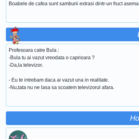
Boabele de cafea sunt samburii extrasi dintr-un fruct asema
Profesoara catre Bula :
-Bula tu ai vazut vreodata o caprioara ?
-Da,la televizor.
- Eu te intrebam daca ai vazut una in realitate.
-Nu,tata nu ne lasa sa scoatem televizorul afara.
Ho