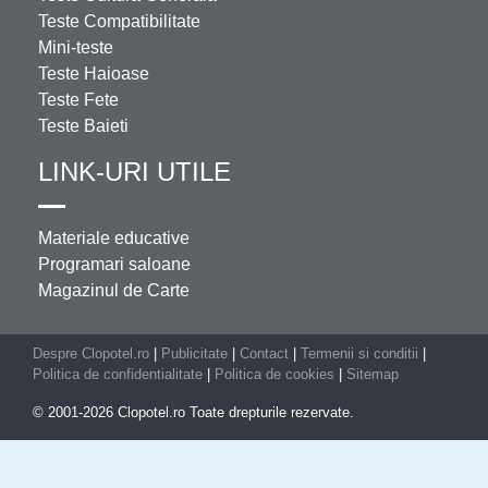
Teste Compatibilitate
Mini-teste
Teste Haioase
Teste Fete
Teste Baieti
LINK-URI UTILE
Materiale educative
Programari saloane
Magazinul de Carte
Despre Clopotel.ro
|
Publicitate
|
Contact
|
Termenii si conditii
|
Politica de confidentialitate
|
Politica de cookies
|
Sitemap
© 2001-2026 Clopotel.ro Toate drepturile rezervate.