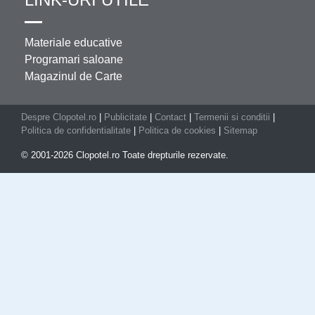
Materiale educative
Programari saloane
Magazinul de Carte
Despre Clopotel.ro
|
Publicitate
|
Contact
|
Termenii si conditii
|
Politica de confidentialitate
|
Politica de cookies
|
Sitemap
© 2001-2026 Clopotel.ro Toate drepturile rezervate.