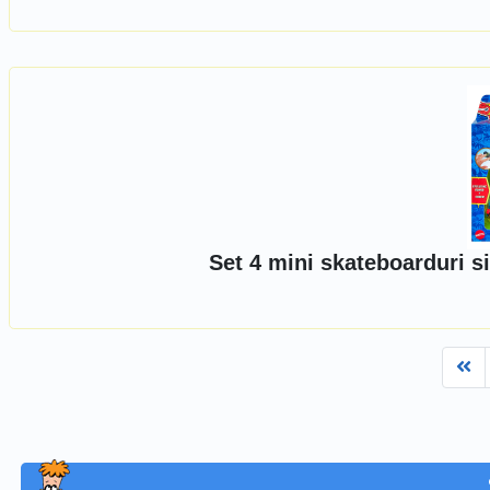
Set 4 mini skateboarduri s
Fi