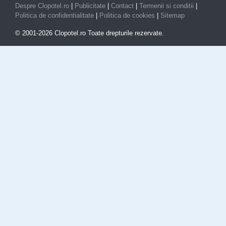
Despre Clopotel.ro
|
Publicitate
|
Contact
|
Termenii si conditii
|
Politica de confidentialitate
|
Politica de cookies
|
Sitemap
© 2001-2026 Clopotel.ro Toate drepturile rezervate.