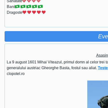
Sanatate
Bani
Dragoste
Eve
Asasin
La 9 august 1601 Mihai Viteazul, primul domn al celor trei t
generalului austriac Gheorghe Basta, fostul sau aliat.
Teste
clopotel.ro