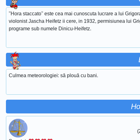
''Hora staccato'' este cea mai cunoscuta lucrare a lui Grigora
violonist Jascha Heifetz ii cere, in 1932, permisiunea lui Gri
programe sub numele Dinicu-Heifetz.
Culmea meteorologiei: să plouă cu bani.
Ho
(