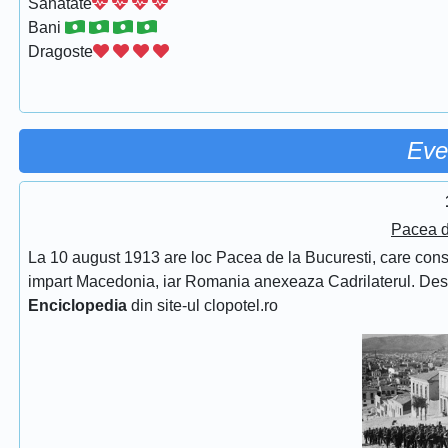
Sanatate
Bani
Dragoste
Eve
Pacea d
La 10 august 1913 are loc Pacea de la Bucuresti, care consfin
impart Macedonia, iar Romania anexeaza Cadrilaterul. De
Enciclopedia
din site-ul clopotel.ro