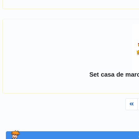
Set casa de mar
Fi