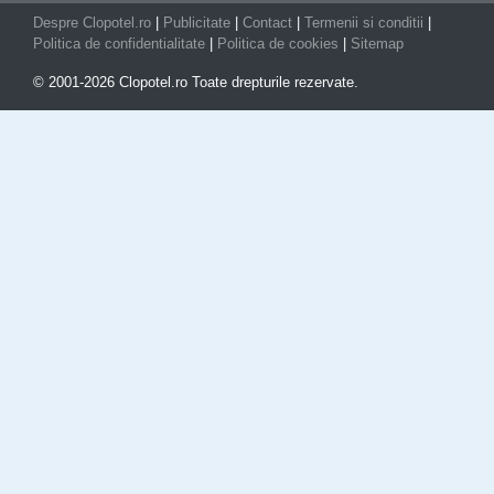
Despre Clopotel.ro
|
Publicitate
|
Contact
|
Termenii si conditii
|
Politica de confidentialitate
|
Politica de cookies
|
Sitemap
© 2001-2026 Clopotel.ro Toate drepturile rezervate.