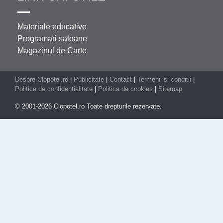
Materiale educative
Programari saloane
Magazinul de Carte
Despre Clopotel.ro
|
Publicitate
|
Contact
|
Termenii si conditii
|
Politica de confidentialitate
|
Politica de cookies
|
Sitemap
© 2001-2026 Clopotel.ro Toate drepturile rezervate.