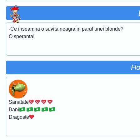
-Ce inseamna o suvita neagra in parul unei blonde?
O speranta!
Ho
Sanatate
Bani
Dragoste