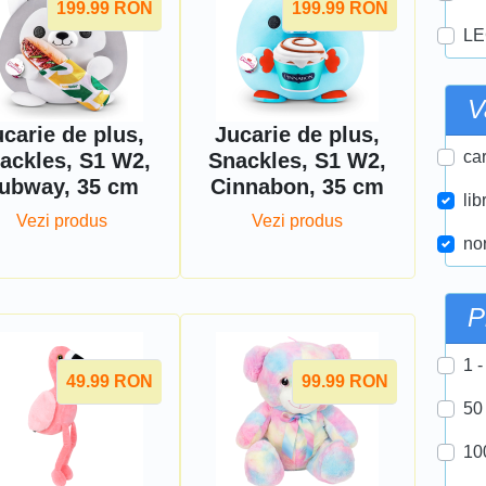
199.99
RON
199.99
RON
LE
V
carie de plus,
Jucarie de plus,
car
ackles, S1 W2,
Snackles, S1 W2,
ubway, 35 cm
Cinnabon, 35 cm
lib
Vezi produs
Vezi produs
nor
P
1 -
49.99
RON
99.99
RON
50
10