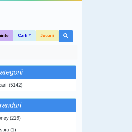
inte
Carti
Jucarii
ategorii
carii (5142)
randuri
sney (216)
sbro (1)