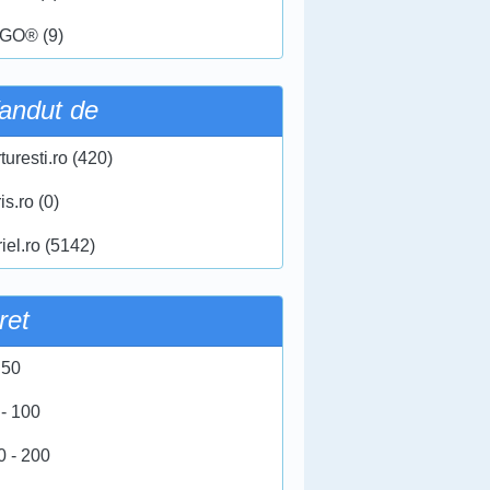
GO® (9)
andut de
turesti.ro (420)
ris.ro (0)
iel.ro (5142)
ret
 50
 - 100
0 - 200