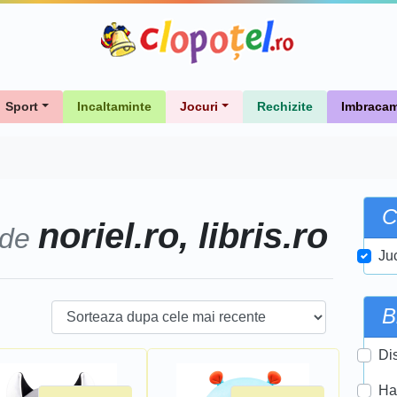
Sport
Incaltaminte
Jocuri
Rechizite
Imbracam
C
noriel.ro, libris.ro
 de
Ju
B
Di
Ha