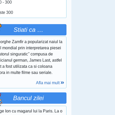
0 - 300
ste 300
Stiati ca …
rghe Zamfir a popularizat naiul la
l mondial prin interpretarea piesei
storul singuratic'' compusa de
icianul german, James Last, astfel
t a fost utilizata ca si coloana
ra in multe filme sau seriale.
Afla mai mult
Bancul zilei
e Ion cu magarul lui la Paris. La o