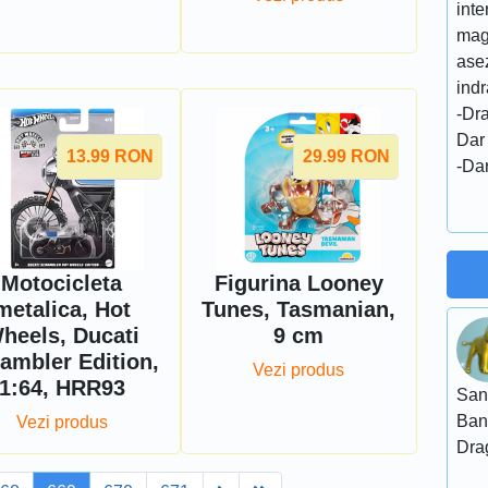
inte
mag
asez
indr
-Dra
Dar
13.99
RON
29.99
RON
-Da
Motocicleta
Figurina Looney
metalica, Hot
Tunes, Tasmanian,
heels, Ducati
9 cm
ambler Edition,
Vezi produs
1:64, HRR93
San
Ban
Vezi produs
Dra