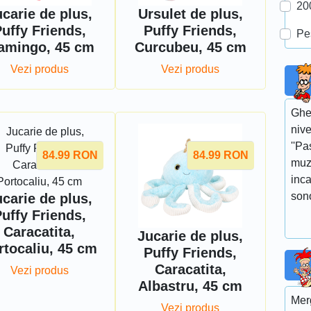
20
carie de plus,
Ursulet de plus,
uffy Friends,
Puffy Friends,
Pe
amingo, 45 cm
Curcubeu, 45 cm
Vezi produs
Vezi produs
Gheo
nive
''Pa
84.99
RON
84.99
RON
muz
inca
sono
carie de plus,
uffy Friends,
Caracatita,
Jucarie de plus,
rtocaliu, 45 cm
Puffy Friends,
Caracatita,
Vezi produs
Albastru, 45 cm
Merg
Vezi produs