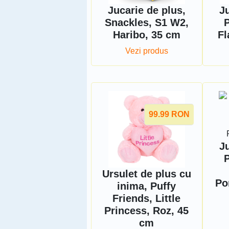
Jucarie de plus,
Ju
Snackles, S1 W2,
P
Haribo, 35 cm
Fl
Vezi produs
99.99
RON
Ju
P
Ursulet de plus cu
Po
inima, Puffy
Friends, Little
Princess, Roz, 45
cm