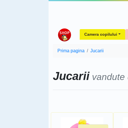
Camera copilului
Prima pagina
Jucarii
Jucarii
vandute
Sorteaza dupa