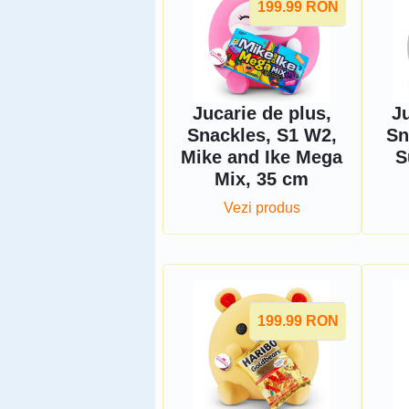
199.99
RON
Jucarie de plus,
Ju
Snackles, S1 W2,
Sn
Mike and Ike Mega
S
Mix, 35 cm
Vezi produs
199.99
RON