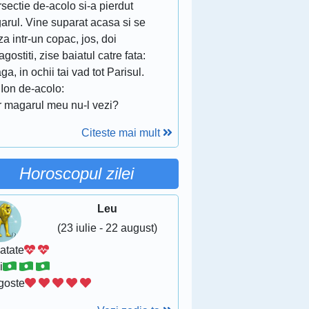
rsectie de-acolo si-a pierdut
arul. Vine suparat acasa si se
a intr-un copac, jos, doi
agostiti, zise baiatul catre fata:
ga, in ochii tai vad tot Parisul.
 Ion de-acolo:
r magarul meu nu-l vezi?
Citeste mai mult
Horoscopul zilei
Leu
(23 iulie - 22 august)
atate
i
goste