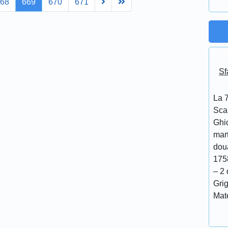
Next
Last
668
669
670
671
Sf
La 7
Scar
Ghi
mar
doua
175
– 2 
Grig
Mat