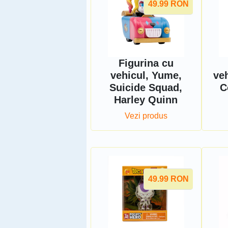
49.99
RON
Figurina cu
vehicul, Yume,
ve
Suicide Squad,
C
Harley Quinn
Vezi produs
49.99
RON