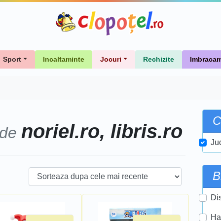
Sport
Incaltaminte
Jocuri
Rechizite
Imbracam
C
noriel.ro, libris.ro
 de
Ju
B
Di
Ha