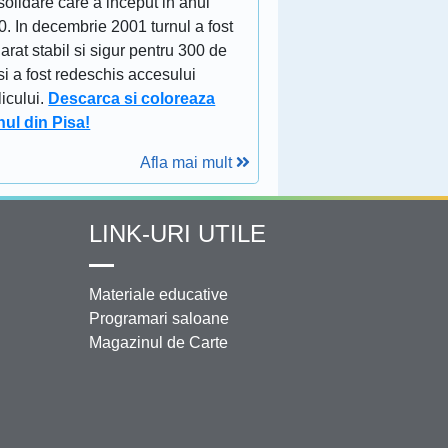
olidare care a inceput in anul
. In decembrie 2001 turnul a fost
arat stabil si sigur pentru 300 de
si a fost redeschis accesului
icului.
Descarca si coloreaza
nul din Pisa!
Afla mai mult
LINK-URI UTILE
Materiale educative
Programari saloane
Magazinul de Carte