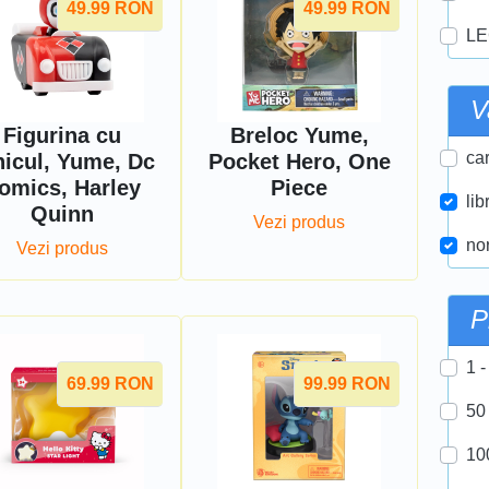
49.99
RON
49.99
RON
LE
V
Figurina cu
Breloc Yume,
car
hicul, Yume, Dc
Pocket Hero, One
omics, Harley
Piece
lib
Quinn
Vezi produs
nor
Vezi produs
P
1 -
69.99
RON
99.99
RON
50
10