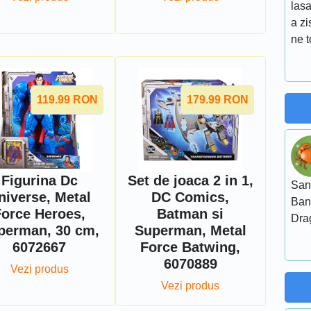
lasa
a zi
ne t
119.99
RON
179.99
RON
Figurina Dc
Set de joaca 2 in 1,
San
niverse, Metal
DC Comics,
Ban
Force Heroes,
Batman si
Dra
perman, 30 cm,
Superman, Metal
6072667
Force Batwing,
6070889
Vezi produs
Vezi produs