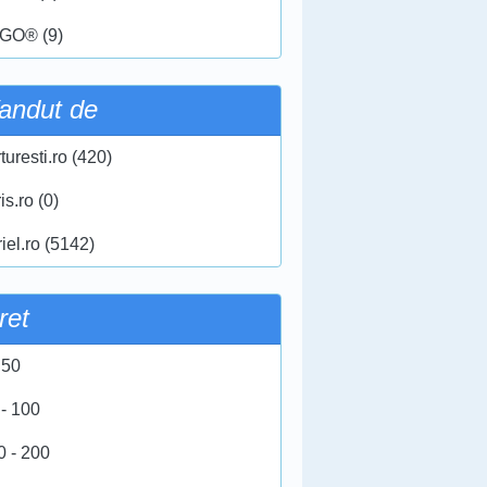
GO® (9)
andut de
turesti.ro (420)
ris.ro (0)
iel.ro (5142)
ret
 50
 - 100
0 - 200