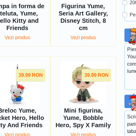
20
pa in forma de
Figurina Yume,
teluta, Yume,
Seria Art Gallery,
Pe
ello Kitty and
Disney Stitch, 8
Friends
cm
Vezi produs
Vezi produs
Pie
You'
con
lum
39.99
RON
39.99
RON
Breloc Yume,
Mini figurina,
Scri
ket Hero, Hello
Yume, Bobble
pari
tty And Friends
Hero, Spy X Family
taba
Vezi produs
Vezi produs