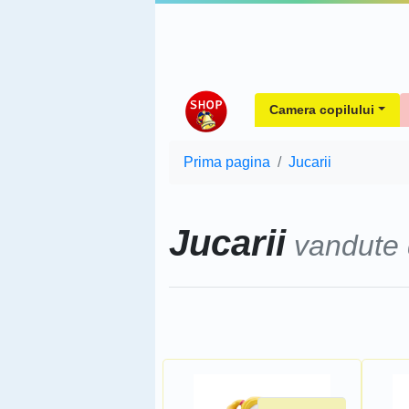
Camera copilului
Prima pagina
Jucarii
Jucarii
vandute
Sorteaza dupa