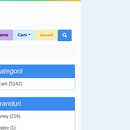
inte
Carti
Jucarii
ategorii
carii (5142)
randuri
sney (216)
sbro (1)