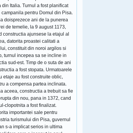
 din Italia. Turnul a fost planificat
o campanila pentru Domul din Pisa.
a doisprezece ani de la punerea
rei de temelie, la 9 august 1173,
 constructia ajunsese la etajul al
lea, datorita proastei calitati a
lui, constituit din noroi argilos si
p, turnul incepea sa se incline in
ctia sud-est. Timp de o suta de ani
tructia a fost stopata. Urmatoarele
u etaje au fost construite oblic,
tru a compensa partea inclinata.
 aceea, constructia a trebuit sa fie
erupta din nou, pana in 1372, cand
ul-clopotnita a fost finalizat.
rita importantei sale pentru
stria turismului din Pisa, guvernul
ian s-a implicat serios in ultima