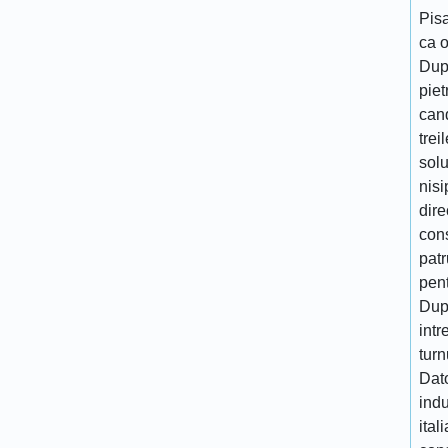
Pisa
ca 
Dup
piet
cand
trei
solu
nisi
dire
cons
patr
pen
Dupa
intr
turn
Dato
indu
ital