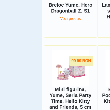
Breloc Yume, Hero
Lam
Dragonball Z, S1
s
H
Vezi produs
99.99
RON
Mini figurina,
Yume, Seria Party
Poc
Time, Hello Kitty
Ki
and Friends, 5 cm