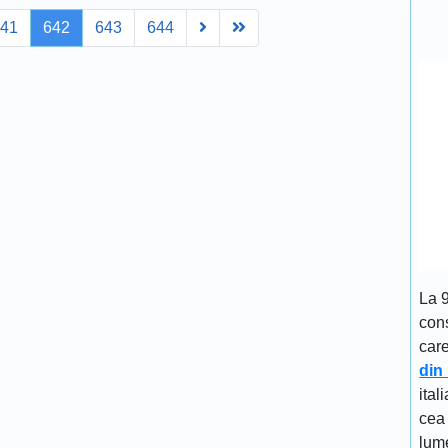
Next
Last
641
642
643
644
La 
cons
car
din
ital
cea 
lume