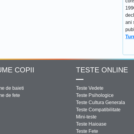
cons
1990
decl
ani 
publ
Tur
UME COPII
TESTE ONLINE
e de baieti
Teste Vedete
e de fete
Teste Psihologice
Teste Cultura Generala
Teste Compatibilitate
Mini-teste
Teste Haioase
Teste Fete