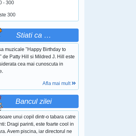
0 - 300
ste 300
Stiati ca …
sa muzicale ''Happy Birthday to
' de Patty Hill si Mildred J. Hill este
siderata cea mai cunoscuta in
e.
Afla mai mult
Bancul zilei
soare unui copil dintr-o tabara catre
nti: Dragi parinti, este foarte cool in
ra. Avem piscina, iar directorul ne