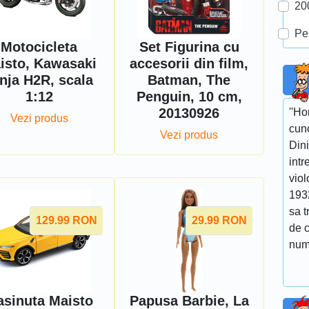
20
Pe
Motocicleta
Set Figurina cu
isto, Kawasaki
accesorii din film,
nja H2R, scala
Batman, The
1:12
Penguin, 10 cm,
20130926
''Ho
Vezi produs
cuno
Vezi produs
Dini
intr
viol
193
sa t
129.99
RON
29.99
RON
de 
num
sinuta Maisto
Papusa Barbie, La