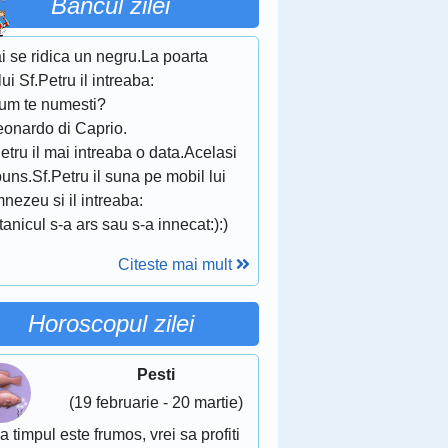
Bancul zilei
ai se ridica un negru.La poarta
lui Sf.Petru il intreaba:
Cum te numesti?
eonardo di Caprio.
etru il mai intreaba o data.Acelasi
uns.Sf.Petru il suna pe mobil lui
ezeu si il intreaba:
itanicul s-a ars sau s-a innecat:):)
Citeste mai mult
Horoscopul zilei
Pesti
(19 februarie - 20 martie)
 timpul este frumos, vrei sa profiti