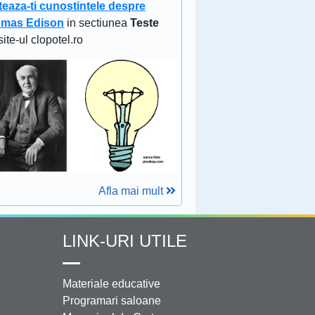
teaza-ti cunostintele despre
mas Edison
in sectiunea
Teste
site-ul clopotel.ro
Afla mai mult
LINK-URI UTILE
Materiale educative
Programari saloane