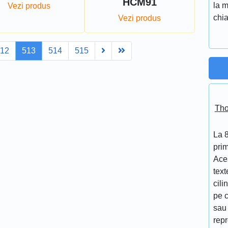
HCM91
la m
Vezi produs
chia
Vezi produs
Next
Last
12
513
514
515
Tho
La 
prim
Aces
text
cili
pe c
sau 
repr