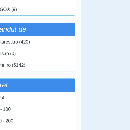
GO® (9)
andut de
turesti.ro (420)
ris.ro (0)
iel.ro (5142)
ret
 50
 - 100
0 - 200