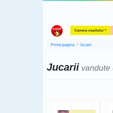
Camera copilului
Prima pagina
Jucarii
Jucarii
vandute
Sorteaza dupa