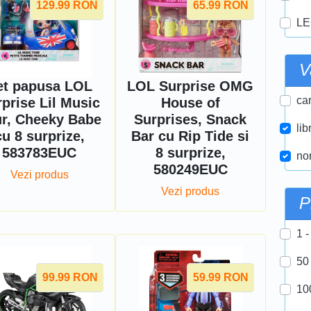
129.99
RON
65.99
RON
LE
V
et papusa LOL
LOL Surprise OMG
car
prise Lil Music
House of
r, Cheeky Babe
Surprises, Snack
lib
cu 8 surprize,
Bar cu Rip Tide si
583783EUC
8 surprize,
nor
580249EUC
Vezi produs
Vezi produs
P
1 -
50
99.99
RON
59.99
RON
10