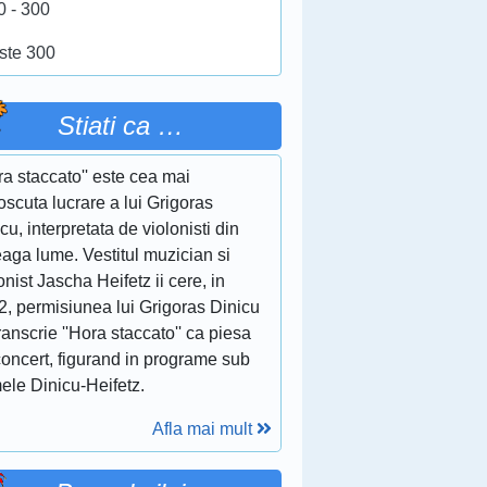
0 - 300
ste 300
Stiati ca …
ra staccato'' este cea mai
scuta lucrare a lui Grigoras
cu, interpretata de violonisti din
eaga lume. Vestitul muzician si
onist Jascha Heifetz ii cere, in
2, permisiunea lui Grigoras Dinicu
ranscrie ''Hora staccato'' ca piesa
concert, figurand in programe sub
ele Dinicu-Heifetz.
Afla mai mult