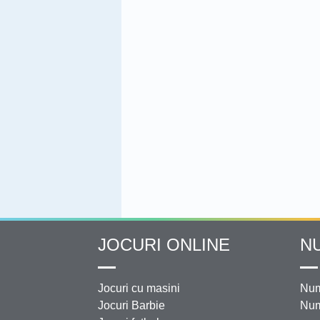
JOCURI ONLINE
N
Jocuri cu masini
Num
Jocuri Barbie
Num