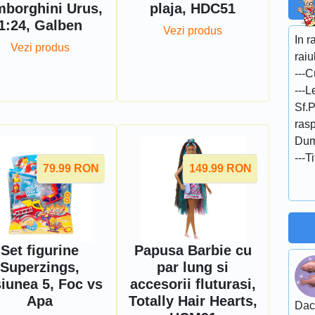
borghini Urus,
plaja, HDC51
1:24, Galben
Vezi produs
In r
Vezi produs
raiu
---
---L
Sf.P
rasp
Dumn
---T
79.99
RON
149.99
RON
Set figurine
Papusa Barbie cu
Superzings,
par lung si
iunea 5, Foc vs
accesorii fluturasi,
Apa
Totally Hair Hearts,
Daca