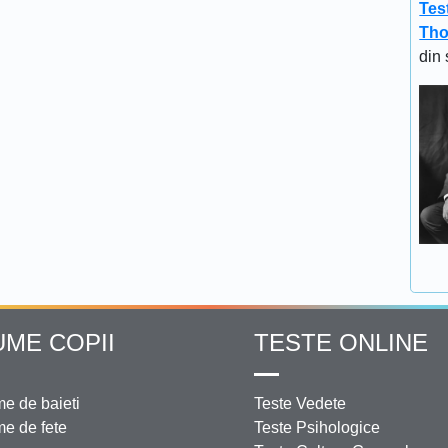
Tes
Tho
din 
UME COPII
TESTE ONLINE
e de baieti
Teste Vedete
e de fete
Teste Psihologice