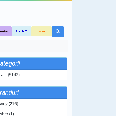
inte
Carti
Jucarii
ategorii
carii (5142)
randuri
sney (216)
sbro (1)