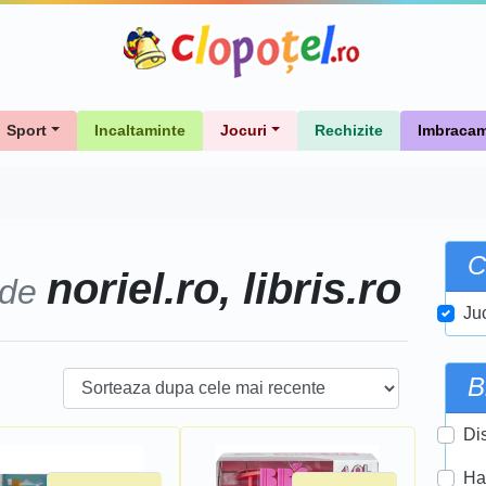
Sport
Incaltaminte
Jocuri
Rechizite
Imbracam
C
noriel.ro, libris.ro
 de
Ju
B
Di
Ha