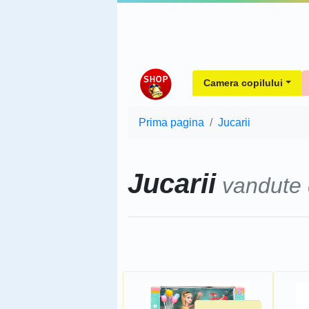
Camera copilului
Prima pagina
Jucarii
Jucarii
vandute
Sorteaza dupa