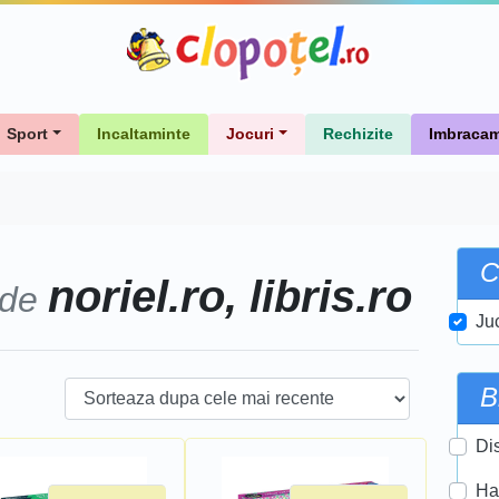
Sport
Incaltaminte
Jocuri
Rechizite
Imbracam
C
noriel.ro, libris.ro
 de
Ju
B
Di
Ha