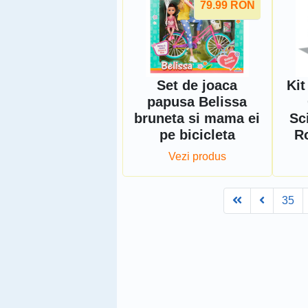
79.99
RON
Set de joaca
Kit
papusa Belissa
bruneta si mama ei
Sc
pe bicicleta
Ro
Vezi produs
First
Prev
35