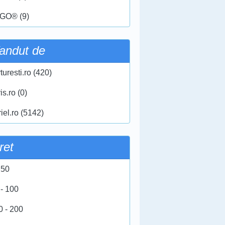
GO® (9)
andut de
turesti.ro (420)
ris.ro (0)
iel.ro (5142)
ret
 50
 - 100
0 - 200