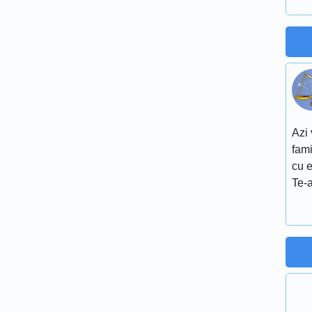
Azi 
fami
cu e
Te-a