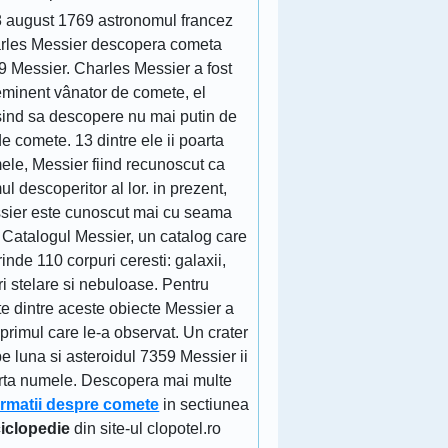
8 august 1769 astronomul francez
rles Messier descopera cometa
9 Messier. Charles Messier a fost
eminent vânator de comete, el
sind sa descopere nu mai putin de
e comete. 13 dintre ele ii poarta
ele, Messier fiind recunoscut ca
ul descoperitor al lor. in prezent,
sier este cunoscut mai cu seama
 Catalogul Messier, un catalog care
inde 110 corpuri ceresti: galaxii,
ri stelare si nebuloase. Pentru
e dintre aceste obiecte Messier a
 primul care le-a observat. Un crater
e luna si asteroidul 7359 Messier ii
rta numele. Descopera mai multe
ormatii despre comete
in sectiunea
iclopedie
din site-ul clopotel.ro