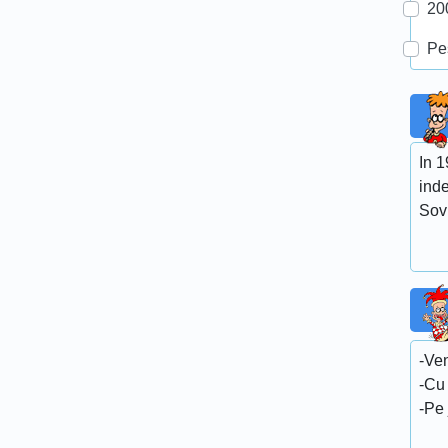
20
Pe
In 
ind
Sovi
-Ven
-Cu
-Pe 