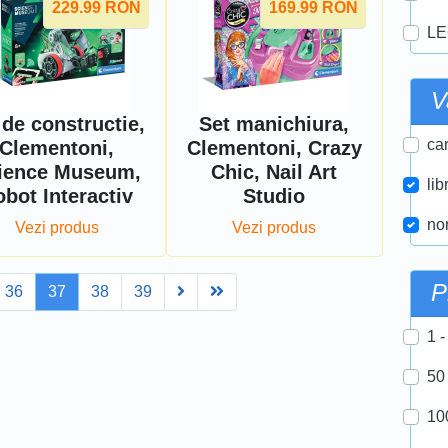
229.99
RON
169.99
RON
LE
V
 de constructie,
Set manichiura,
car
Clementoni,
Clementoni, Crazy
ience Museum,
Chic, Nail Art
lib
bot Interactiv
Studio
nor
Vezi produs
Vezi produs
P
Next
Last
36
37
38
39
1 -
50
10