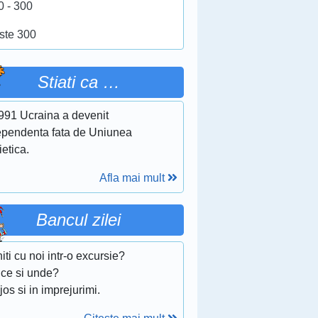
0 - 300
ste 300
Stiati ca …
1991 Ucraina a devenit
ependenta fata de Uniunea
etica.
Afla mai mult
Bancul zilei
iti cu noi intr-o excursie?
 ce si unde?
jos si in imprejurimi.