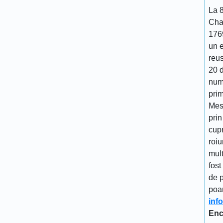
La 
Cha
176
un 
reu
20 d
num
prim
Mes
prin
cupr
roiu
mult
fost
de p
poa
inf
Enc