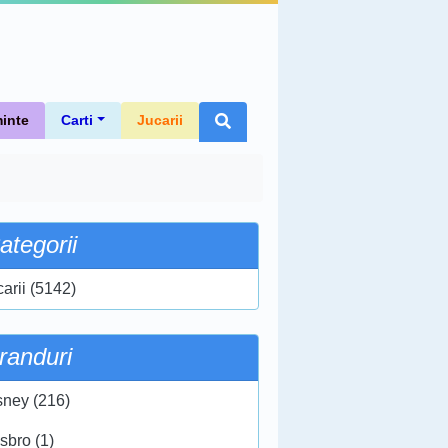
inte
Carti
Jucarii
ategorii
carii (5142)
randuri
sney (216)
sbro (1)