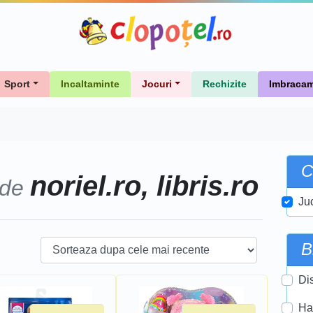
Sport
Incaltaminte
Jocuri
Rechizite
Imbracam
C
noriel.ro, libris.ro
 de
Ju
B
Di
Ha