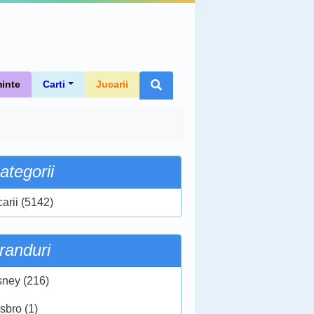
inte
Carti
Jucarii
ategorii
carii (5142)
randuri
sney (216)
sbro (1)