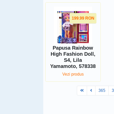
199.99
RON
Papusa Rainbow
High Fashion Doll,
S4, Lila
Yamamoto, 578338
Vezi produs
First
Prev
365