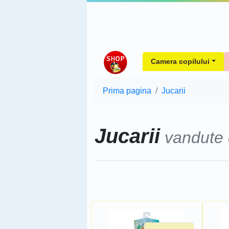
Camera copilului
Prima pagina
Jucarii
Jucarii
vandute
Sorteaza dupa