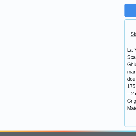
Sf
La 7
Scar
Ghi
mar
doua
175
– 2 
Grig
Mat