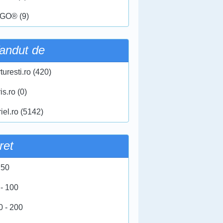
GO® (9)
andut de
turesti.ro (420)
ris.ro (0)
iel.ro (5142)
ret
 50
 - 100
0 - 200