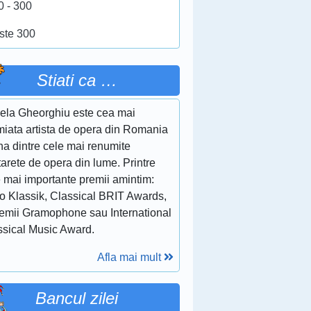
0 - 300
ste 300
Stiati ca …
ela Gheorghiu este cea mai
miata artista de opera din Romania
na dintre cele mai renumite
arete de opera din lume. Printre
e mai importante premii amintim:
o Klassik, Classical BRIT Awards,
remii Gramophone sau International
ssical Music Award.
Afla mai mult
Bancul zilei