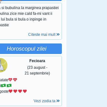
 si bubulina la marginea prapastiei
ulina zice mie cald fa-mi vant ii
 lui bula si bula o inpinge in
pastie
Citeste mai mult
Horoscopul zilei
Fecioara
(23 august -
21 septembrie)
atate
i
goste
Vezi zodia ta