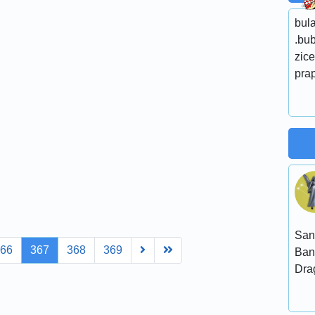
bula
.bub
zice
pra
San
Next
Last
366
367
368
369
Ban
Dra