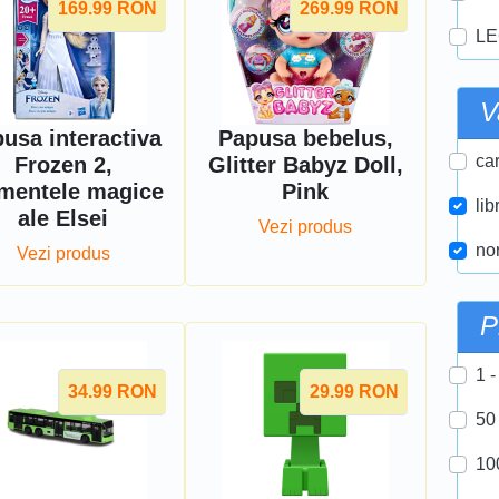
169.99
RON
269.99
RON
LE
V
usa interactiva
Papusa bebelus,
car
Frozen 2,
Glitter Babyz Doll,
mentele magice
Pink
lib
ale Elsei
Vezi produs
nor
Vezi produs
P
1 -
34.99
RON
29.99
RON
50
10