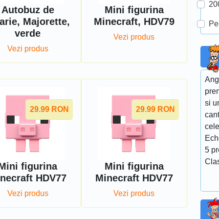
20
Autobuz de
Mini figurina
arie, Majorette,
Minecraft, HDV79
Pe
verde
Vezi produs
Vezi produs
Ang
pre
si u
29.99
RON
29.99
RON
cant
cel
Ech
5 p
Cla
Mini figurina
Mini figurina
necraft HDV77
Minecraft HDV77
Vezi produs
Vezi produs