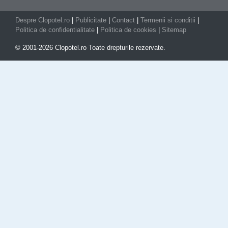
Despre Clopotel.ro
|
Publicitate
|
Contact
|
Termenii si conditii
|
Politica de confidentialitate
|
Politica de cookies
|
Sitemap
© 2001-2026 Clopotel.ro Toate drepturile rezervate.