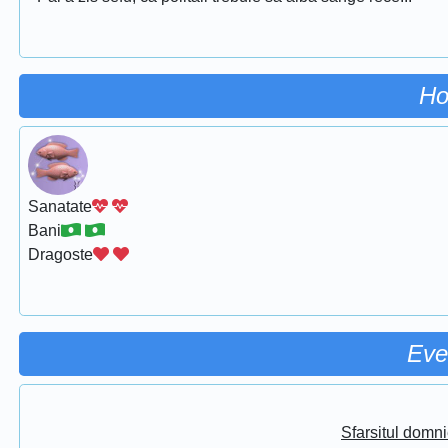
Ho
Sanatate
Bani
Dragoste
Eve
Sfarsitul domni