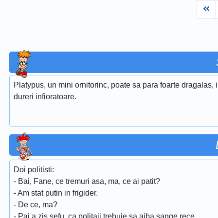
Fi
Platypus, un mini ornitorinc, poate sa para foarte dragalas,
dureri infioratoare.
Doi politisti:
- Bai, Fane, ce tremuri asa, ma, ce ai patit?
- Am stat putin in frigider.
- De ce, ma?
- Pai a zis sefu, ca politaii trebuie sa aiba sange rece...