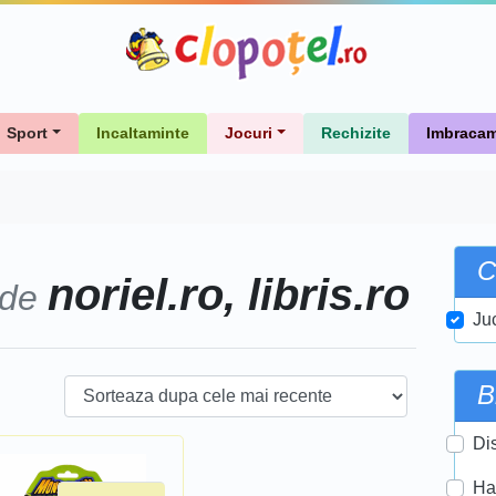
Sport
Incaltaminte
Jocuri
Rechizite
Imbracam
C
noriel.ro, libris.ro
 de
Ju
B
Di
Ha