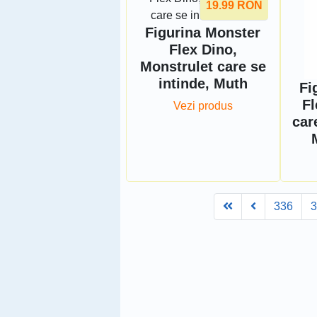
19.99
RON
Figurina Monster
Flex Dino,
Monstrulet care se
intinde, Muth
Fi
Fl
Vezi produs
car
First
Prev
336