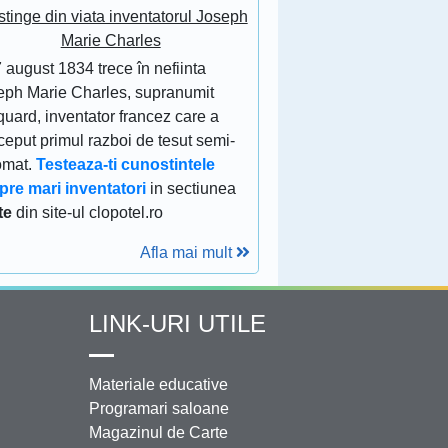
stinge din viata inventatorul Joseph
Marie Charles
 august 1834 trece în nefiinta
eph Marie Charles, supranumit
uard, inventator francez care a
eput primul razboi de tesut semi-
omat.
Testeaza-ti cunostintele
pre mari inventatori
in sectiunea
te
din site-ul clopotel.ro
Afla mai mult
LINK-URI UTILE
Materiale educative
Programari saloane
Magazinul de Carte