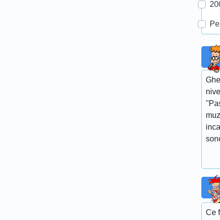
20
Pe
Gheo
nive
''Pa
muz
inca
sono
Ce 