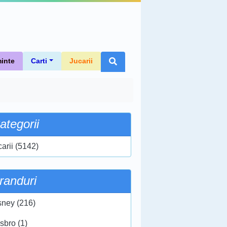
inte
Carti
Jucarii
ategorii
carii (5142)
randuri
sney (216)
sbro (1)