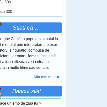
0 - 300
ste 300
Stiati ca …
rghe Zamfir a popularizat naiul la
l mondial prin interpretarea piesei
storul singuratic'' compusa de
icianul german, James Last, astfel
t a fost utilizata ca si coloana
ra in multe filme sau seriale.
Afla mai mult
Bancul zilei
face un emo de ziua lui ?