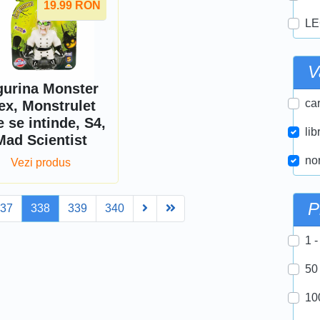
19.99
RON
LE
V
gurina Monster
car
ex, Monstrulet
e se intinde, S4,
lib
Mad Scientist
nor
Vezi produs
P
Next
Last
337
338
339
340
1 -
50
10