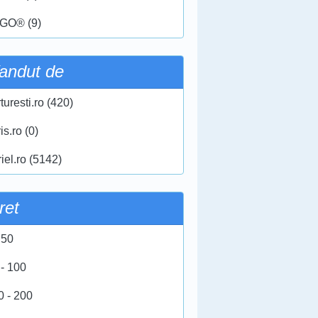
GO® (9)
andut de
turesti.ro (420)
ris.ro (0)
iel.ro (5142)
ret
 50
 - 100
0 - 200