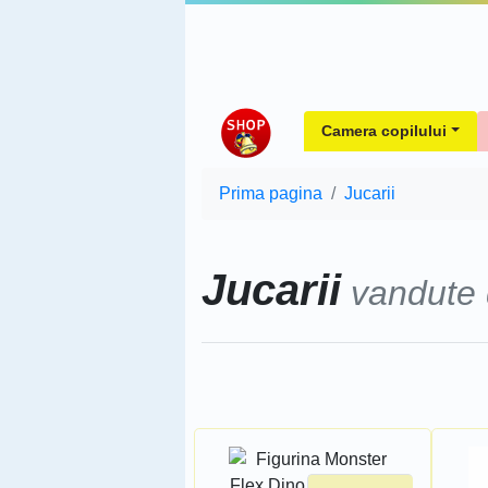
Camera copilului
Prima pagina
Jucarii
Jucarii
vandute
Sorteaza dupa