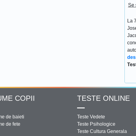
Se 
La 7
Jos
Jacq
conc
aut
des
Tes
UME COPII
TESTE ONLINE
e de baieti
Teste Vedete
e de fete
Teste Psihologice
Teste Cultura Generala