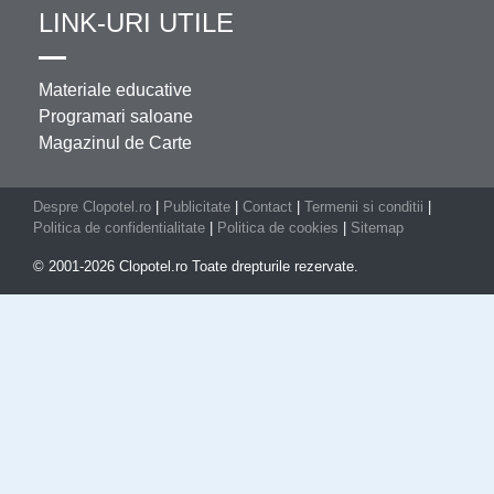
LINK-URI UTILE
Materiale educative
Programari saloane
Magazinul de Carte
Despre Clopotel.ro
|
Publicitate
|
Contact
|
Termenii si conditii
|
Politica de confidentialitate
|
Politica de cookies
|
Sitemap
© 2001-2026 Clopotel.ro Toate drepturile rezervate.