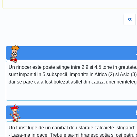
Fi
Un rinocer este poate atinge intre 2,9 si 4,5 tone in greutate
sunt impartiti in 5 subspecii, impartite in Africa (2) si Asia (
dar se pare ca a fost botezat astfel din cauza unei neintele
Un turist fuge de un canibal de-i sfaraie calcaiele, strigand:
- Lasa-ma in pace! Trebuie sa-mi hranesc sotia si cei patru c