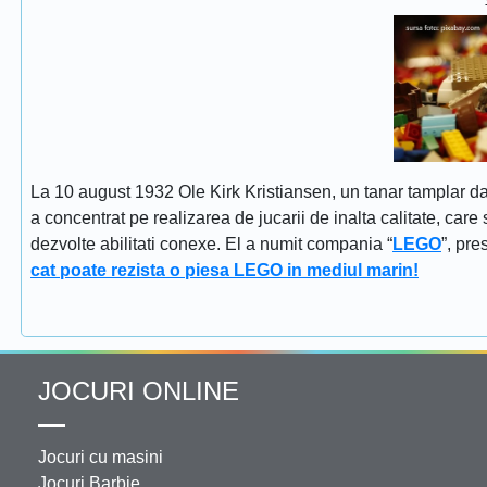
La 10 august 1932 Ole Kirk Kristiansen, un tanar tamplar dan
a concentrat pe realizarea de jucarii de inalta calitate, car
dezvolte abilitati conexe. El a numit compania “
LEGO
”, pr
cat poate rezista o piesa LEGO in mediul marin!
JOCURI ONLINE
Jocuri cu masini
Jocuri Barbie