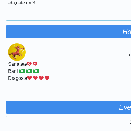
-da,cate un 3
Ho
(
Sanatate
Bani
Dragoste
Eve