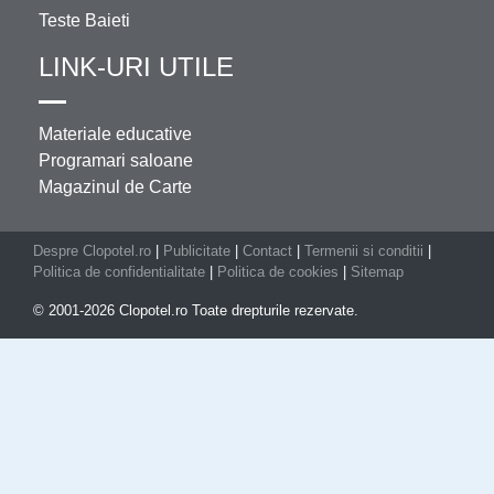
Teste Baieti
LINK-URI UTILE
Materiale educative
Programari saloane
Magazinul de Carte
Despre Clopotel.ro
|
Publicitate
|
Contact
|
Termenii si conditii
|
Politica de confidentialitate
|
Politica de cookies
|
Sitemap
© 2001-2026 Clopotel.ro Toate drepturile rezervate.