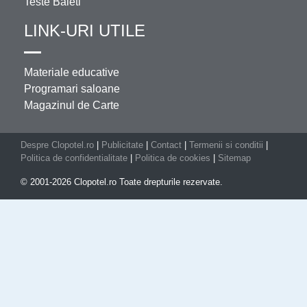
Teste Baieti
LINK-URI UTILE
Materiale educative
Programari saloane
Magazinul de Carte
Despre Clopotel.ro
|
Publicitate
|
Contact
|
Termenii si conditii
|
Politica de confidentialitate
|
Politica de cookies
|
Sitemap
© 2001-2026 Clopotel.ro Toate drepturile rezervate.