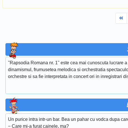
Fi
''Rapsodia Romana nr. 1'' este cea mai cunoscuta lucrare a 
dinamismul, frumusetea melodica si orchestratia spectaculoa
orchestre si sa fie interpretata in concert ori in inregistrari d
Un purice intra intr-un bar. Bea un pahar cu vodca dupa care, d
− Care mi-a furat cainele, ma?