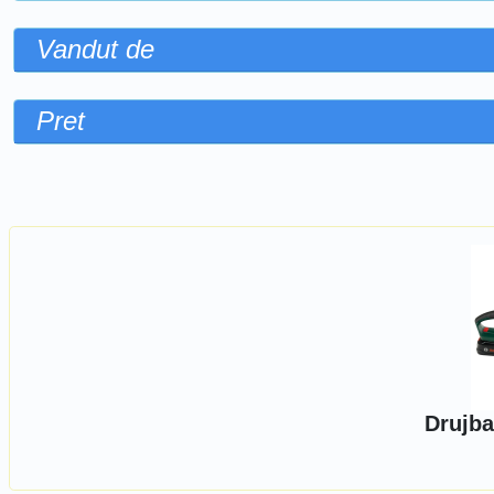
Vandut de
Pret
Sorteaza dupa
Drujba