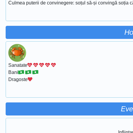
Culmea puterii de convinegere: soțul să-și convingă soția că
Ho
Sanatate
Bani
Dragoste
Eve
Infiint