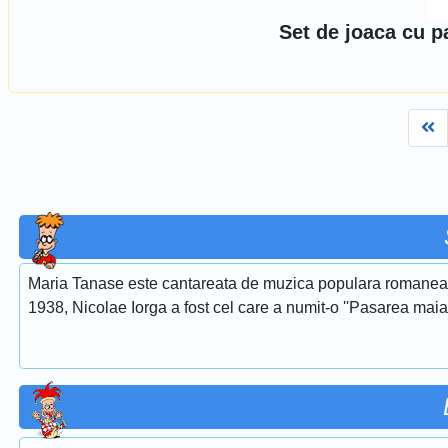
Set de joaca cu p
Fi
Maria Tanase este cantareata de muzica populara romaneasca
1938, Nicolae Iorga a fost cel care a numit-o ''Pasarea maias