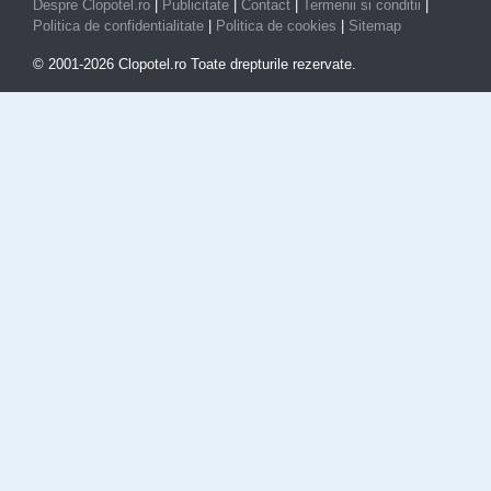
Despre Clopotel.ro
|
Publicitate
|
Contact
|
Termenii si conditii
|
Politica de confidentialitate
|
Politica de cookies
|
Sitemap
© 2001-2026 Clopotel.ro Toate drepturile rezervate.