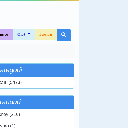
inte
Carti
Jucarii
ategorii
carii (5473)
randuri
sney (216)
sbro (1)