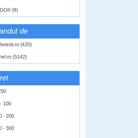
GO® (9)
andut de
turesti.ro (420)
iel.ro (5142)
ret
 50
 - 100
0 - 200
0 - 300