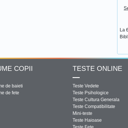
Se
La 6
Bib
UME COPII
TESTE ONLINE
e de baieti
Teste Vedete
e de fete
Teste Psihologice
Teste Cultura Generala
Teste Compatibilitate
Mini-teste
Teste Haioase
Teste Fete