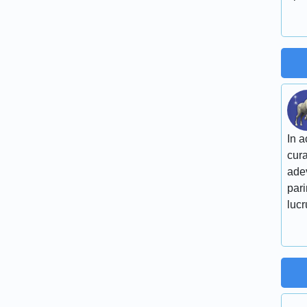
In a
cura
adev
pari
lucr