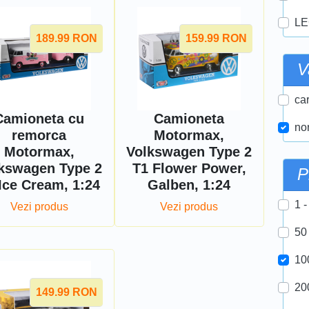
LE
189.99
RON
159.99
RON
V
car
Camioneta cu
Camioneta
nor
remorca
Motormax,
Motormax,
Volkswagen Type 2
kswagen Type 2
T1 Flower Power,
P
Ice Cream, 1:24
Galben, 1:24
1 -
Vezi produs
Vezi produs
50
10
20
149.99
RON