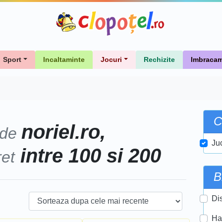
Sport
Incaltaminte
Jocuri
Rechizite
Imbracam
C
noriel.ro,
 de
Ju
intre 100 si 200
ret
B
Di
Ha