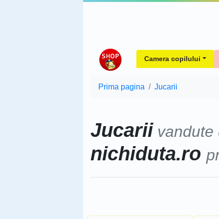
Camera copilului
Prima pagina
Jucarii
Jucarii
vandute
nichiduta.ro
p
Sorteaza dupa