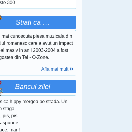
ste 300
Stiati ca …
 mai cunoscuta piesa muzicala din
tiul romanesc care a avut un impact
al masiv in anii 2003-2004 a fost
gostea din Tei - O-Zone.
Afla mai mult
Bancul zilei
isica hippy mergea pe strada. Un
 striga:
s, pis, pis!
raspunde:
eace, man!