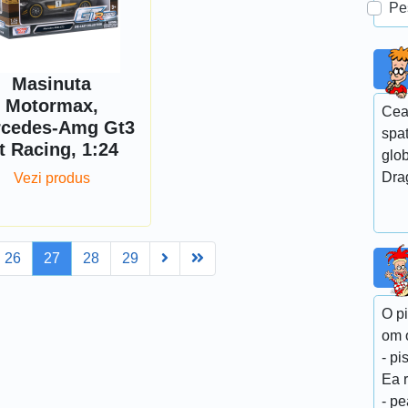
Pe
Masinuta
Motormax,
Cea
cedes-Amg Gt3
spa
t Racing, 1:24
glob
Dra
Vezi produs
Next
Last
26
27
28
29
O p
om o
- pi
Ea 
- p