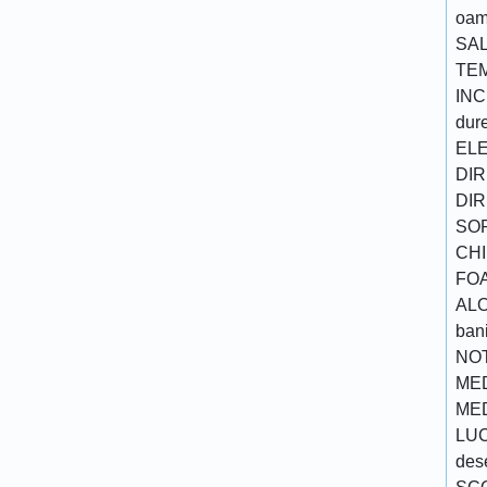
oame
SAL
TEM
INC
dure
ELE
DIR
DIR
SOP
CHI
FOA
ALO
ban
NOT
MED
MED
LUC
des