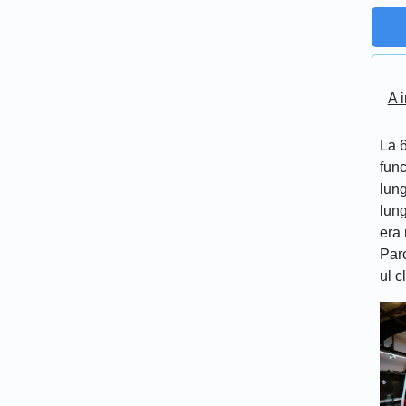
A i
La 6
func
lung
lung
era 
Par
ul c