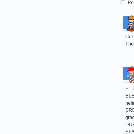
Pe
Cel
Tho
FITU
ELE
neli
SRD
grad
DUP
SFA