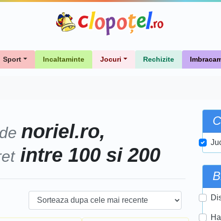
Sport
Incaltaminte
Jocuri
Rechizite
Imbracam
C
noriel.ro,
 de
Ju
intre 100 si 200
ret
B
Di
Ha