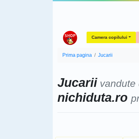
Camera copilului
Prima pagina
Jucarii
Jucarii
vandute
nichiduta.ro
p
Sorteaza dupa