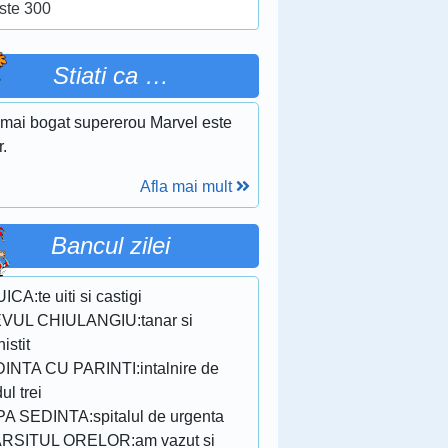
ste 300
Stiati ca …
 mai bogat supererou Marvel este
r.
Afla mai mult
Bancul zilei
ICA:te uiti si castigi
VUL CHIULANGIU:tanar si
nistit
INTA CU PARINTI:intalnire de
ul trei
A SEDINTA:spitalul de urgenta
RSITUL ORELOR:am vazut si