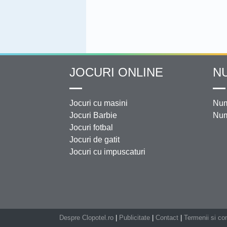
JOCURI ONLINE
N
Jocuri cu masini
Num
Jocuri Barbie
Num
Jocuri fotbal
Jocuri de gatit
Jocuri cu impuscaturi
Despre Clopotel.ro
|
Publicitate
|
Contact
|
Termenii si con