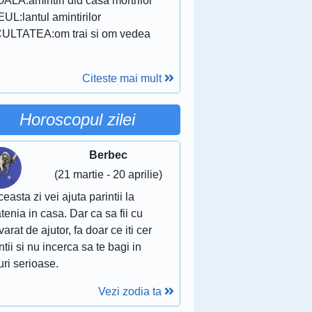
ALA:amintiri did casa mortrilor
UL:lantul amintirilor
ULTATEA:om trai si om vedea
Citeste mai mult
Horoscopul zilei
Berbec
(21 martie - 20 aprilie)
ceasta zi vei ajuta parintii la
tenia in casa. Dar ca sa fii cu
arat de ajutor, fa doar ce iti cer
ntii si nu incerca sa te bagi in
uri serioase.
Vezi zodia ta