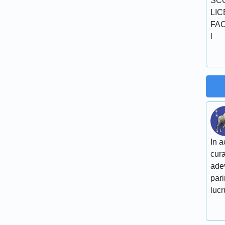
SCO
LICE
FAC
l
In a
cura
adev
pari
lucr