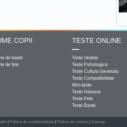
UME COPII
TESTE ONLINE
e de baieti
Teste Vedete
e de fete
Teste Psihologice
Teste Cultura Generala
Teste Compatibilitate
Mini-teste
Teste Haioase
Teste Fete
Teste Baieti
ditii
|
Politica de confidentialitate
|
Politica de cookies
|
Sitemap