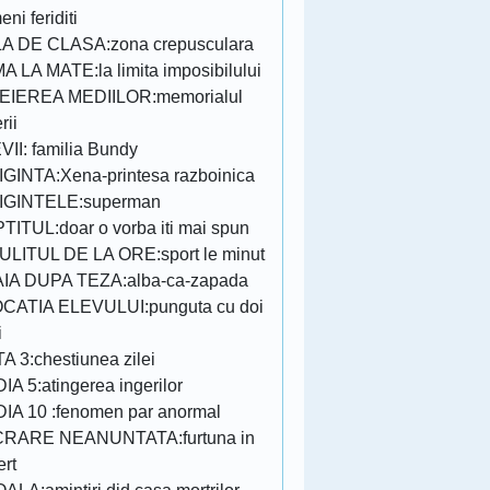
ni feriditi
A DE CLASA:zona crepusculara
A LA MATE:la limita imposibilului
EIEREA MEDIILOR:memorialul
rii
VII: familia Bundy
IGINTA:Xena-printesa razboinica
IGINTELE:superman
TITUL:doar o vorba iti mai spun
ULITUL DE LA ORE:sport le minut
IA DUPA TEZA:alba-ca-zapada
CATIA ELEVULUI:punguta cu doi
i
A 3:chestiunea zilei
IA 5:atingerea ingerilor
IA 10 :fenomen par anormal
RARE NEANUNTATA:furtuna in
ert