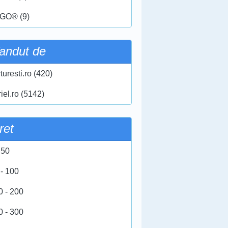
GO® (9)
andut de
turesti.ro (420)
iel.ro (5142)
ret
 50
 - 100
0 - 200
0 - 300