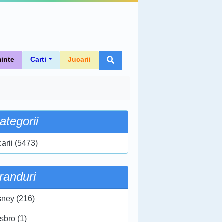
inte
Carti
Jucarii
ategorii
carii (5473)
randuri
sney (216)
sbro (1)