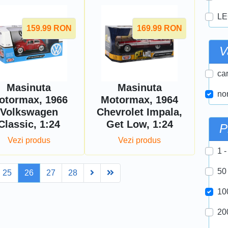
LE
159.99
RON
169.99
RON
V
car
Masinuta
Masinuta
nor
otormax, 1966
Motormax, 1964
Volkswagen
Chevrolet Impala,
Classic, 1:24
Get Low, 1:24
P
Vezi produs
Vezi produs
1 -
50
Next
Last
25
26
27
28
10
20