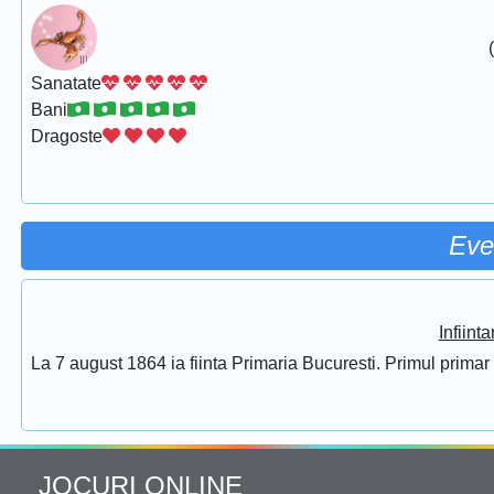
Sanatate
Bani
Dragoste
Eve
Infiint
La 7 august 1864 ia fiinta Primaria Bucuresti. Primul prima
JOCURI ONLINE