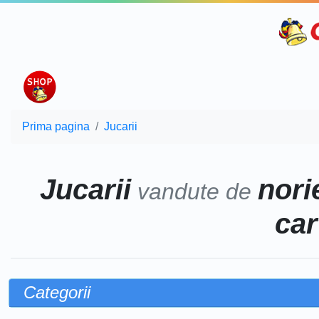
Prima pagina
Jucarii
Jucarii
norie
vandute de
car
Categorii