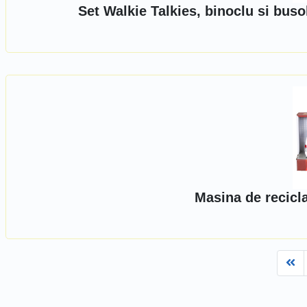
Set Walkie Talkies, binoclu si bus
Masina de recicl
Fi