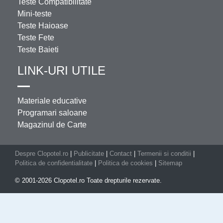
Teste Compatibilitate
Mini-teste
Teste Haioase
Teste Fete
Teste Baieti
LINK-URI UTILE
Materiale educative
Programari saloane
Magazinul de Carte
Despre Clopotel.ro
|
Publicitate
|
Contact
|
Termenii si conditii
|
Politica de confidentialitate
|
Politica de cookies
|
Sitemap
© 2001-2026 Clopotel.ro Toate drepturile rezervate.