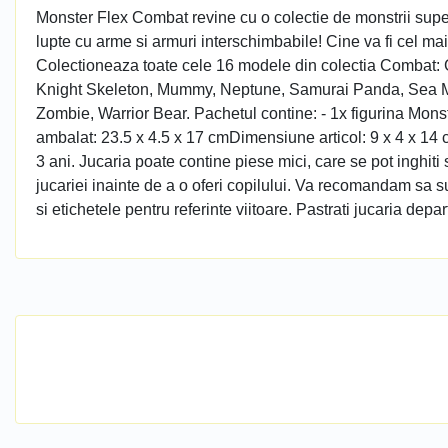
Monster Flex Combat revine cu o colectie de monstrii super f
lupte cu arme si armuri interschimbabile! Cine va fi cel m
Colectioneaza toate cele 16 modele din colectia Combat: Ga
Knight Skeleton, Mummy, Neptune, Samurai Panda, Sea Mo
Zombie, Warrior Bear. Pachetul contine: - 1x figurina Mon
ambalat: 23.5 x 4.5 x 17 cmDimensiune articol: 9 x 4 x 14 
3 ani. Jucaria poate contine piese mici, care se pot inghiti
jucariei inainte de a o oferi copilului. Va recomandam sa su
si etichetele pentru referinte viitoare. Pastrati jucaria depar