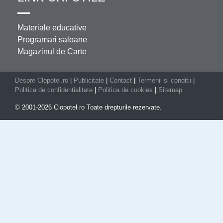
Materiale educative
Programari saloane
Magazinul de Carte
Despre Clopotel.ro
|
Publicitate
|
Contact
|
Termenii si conditii
|
Politica de confidentialitate
|
Politica de cookies
|
Sitemap
© 2001-2026 Clopotel.ro Toate drepturile rezervate.