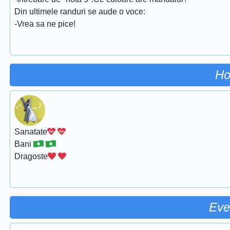
Din ultimele randuri se aude o voce:
-Vrea sa ne pice!
Ho
Sanatate
Bani
Dragoste
Eve