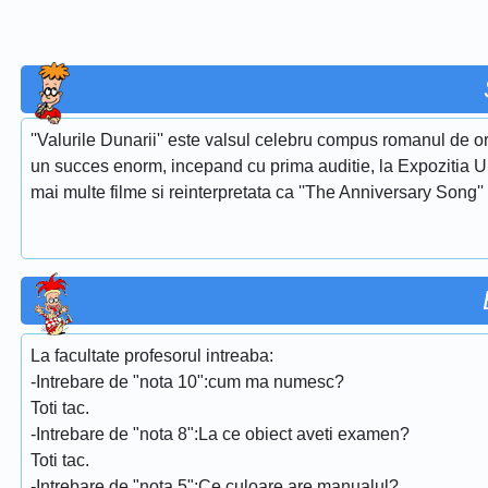
''Valurile Dunarii'' este valsul celebru compus romanul de or
un succes enorm, incepand cu prima auditie, la Expozitia Uni
mai multe filme si reinterpretata ca ''The Anniversary Song''
La facultate profesorul intreaba:
-Intrebare de "nota 10":cum ma numesc?
Toti tac.
-Intrebare de "nota 8":La ce obiect aveti examen?
Toti tac.
-Intrebare de "nota 5":Ce culoare are manualul?