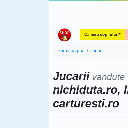
Camera copilului
Prima pagina
Jucarii
Jucarii
vandute
nichiduta.ro, l
carturesti.ro
Sorteaza dupa