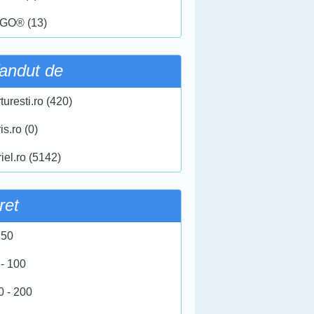
GO® (13)
andut de
turesti.ro (420)
ris.ro (0)
iel.ro (5142)
ret
 50
 - 100
0 - 200