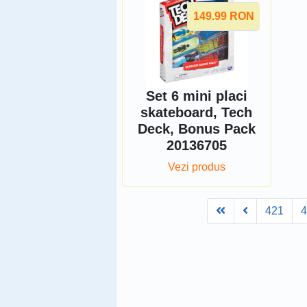
149.99
RON
Set 6 mini placi
skateboard, Tech
Deck, Bonus Pack
20136705
Vezi produs
First
Prev
421