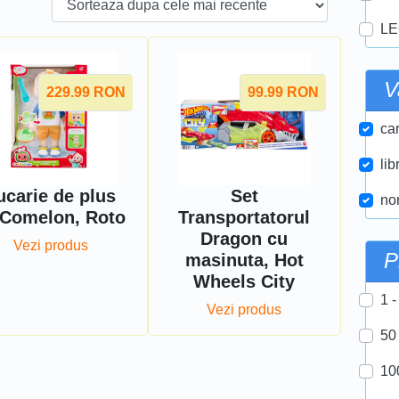
LE
V
229.99
RON
99.99
RON
car
lib
ucarie de plus
Set
nor
Comelon, Roto
Transportatorul
Dragon cu
Vezi produs
P
masinuta, Hot
Wheels City
1 -
Vezi produs
50
10