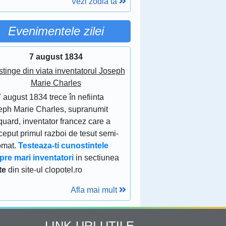
Vezi zodia ta
Evenimentele zilei
7 august 1834
stinge din viata inventatorul Joseph
Marie Charles
 august 1834 trece în nefiinta
eph Marie Charles, supranumit
uard, inventator francez care a
eput primul razboi de tesut semi-
omat.
Testeaza-ti cunostintele
pre mari inventatori
in sectiunea
te
din site-ul clopotel.ro
Afla mai mult
LINK-URI UTILE