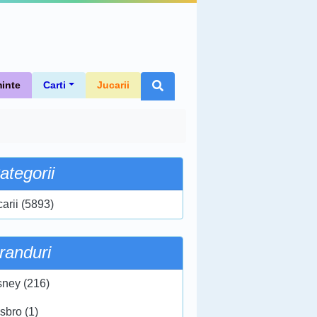
inte
Carti
Jucarii
ategorii
carii (5893)
randuri
sney (216)
sbro (1)