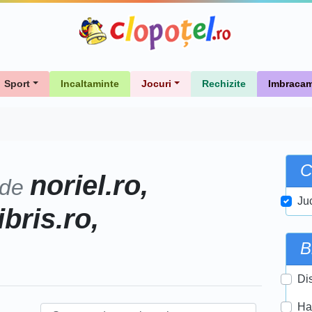
Sport
Incaltaminte
Jocuri
Rechizite
Imbracam
C
noriel.ro,
 de
Ju
ibris.ro,
B
Di
Ha