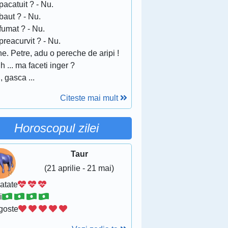
 pacatuit ? - Nu.
 baut ? - Nu.
 fumat ? - Nu.
 preacurvit ? - Nu.
ne. Petre, adu o pereche de aripi !
h ... ma faceti inger ?
, gasca ...
Citeste mai mult
Horoscopul zilei
Taur
(21 aprilie - 21 mai)
atate
i
goste