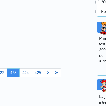
20
Pe
Prim
fost
200
perm
auto
Next
Last
422
423
424
425
La 
int