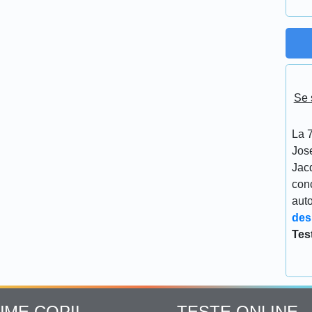
Se 
La 7
Jos
Jacq
conc
aut
des
Tes
UME COPII
TESTE ONLINE