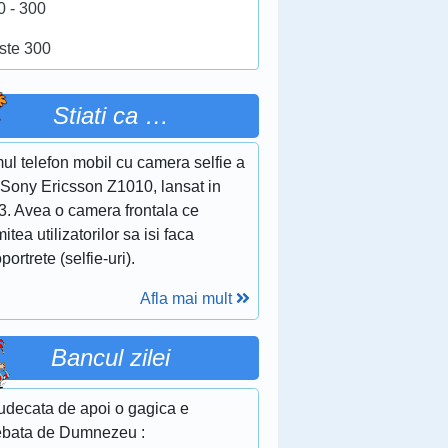
0 - 300
ste 300
Stiati ca …
ul telefon mobil cu camera selfie a
 Sony Ericsson Z1010, lansat in
3. Avea o camera frontala ce
itea utilizatorilor sa isi faca
portrete (selfie-uri).
Afla mai mult
Bancul zilei
judecata de apoi o gagica e
rebata de Dumnezeu :