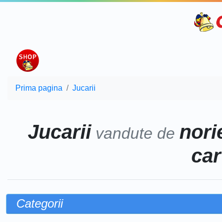
Prima pagina
Jucarii
Jucarii
norie
vandute de
car
Categorii