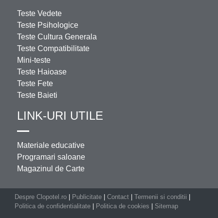
Teste Vedete
Teste Psihologice
Teste Cultura Generala
Teste Compatibilitate
Mini-teste
Teste Haioase
Teste Fete
Teste Baieti
LINK-URI UTILE
Materiale educative
Programari saloane
Magazinul de Carte
Despre Clopotel.ro
|
Publicitate
|
Contact
|
Termenii si conditii
|
Politica de confidentialitate
|
Politica de cookies
|
Sitemap