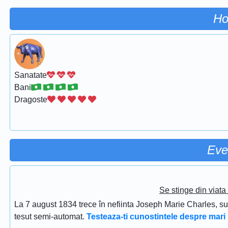
Ho
Sanatate
Bani
Dragoste
Eve
Se stinge din viat
La 7 august 1834 trece în nefiinta Joseph Marie Charles, s
tesut semi-automat.
Testeaza-ti cunostintele despre mari 