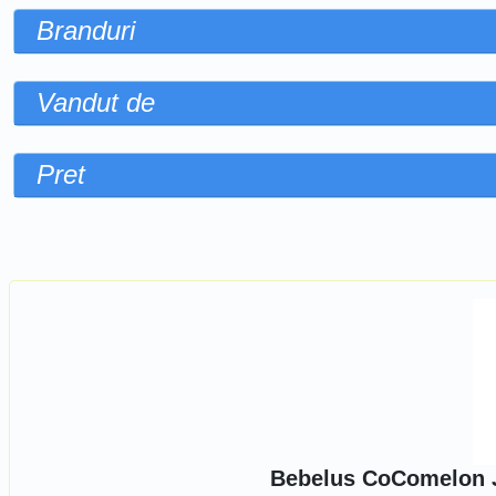
Branduri
Vandut de
Pret
Sorteaza dupa
Bebelus CoComelon J