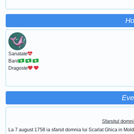
Ho
Sanatate
Bani
Dragoste
Eve
Sfarsitul domni
La 7 august 1758 ia sfarsit domnia lui Scarlat Ghica in Mol