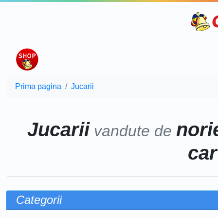
Prima pagina
Jucarii
Jucarii
norie
vandute de
car
Categorii