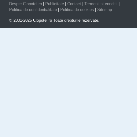
Despre Clopotel.ro
|
Publicitate
|
Contact
|
Termenii si conditii
|
Politica de confidentialitate
|
Politica de cookies
|
Sitemap
© 2001-2026 Clopotel.ro Toate drepturile rezervate.