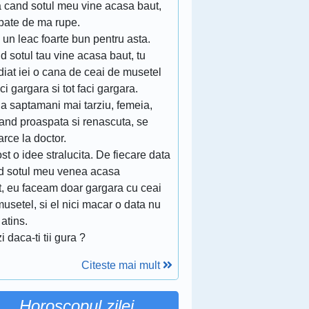
a cand sotul meu vine acasa baut,
bate de ma rupe.
un leac foarte bun pentru asta.
 sotul tau vine acasa baut, tu
iat iei o cana de ceai de musetel
aci gargara si tot faci gargara.
a saptamani mai tarziu, femeia,
tand proaspata si renascuta, se
arce la doctor.
ost o idee stralucita. De fiecare data
d sotul meu venea acasa
t, eu faceam doar gargara cu ceai
usetel, si el nici macar o data nu
atins.
i daca-ti tii gura ?
Citeste mai mult
Horoscopul zilei