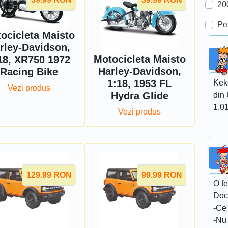
20
Pe
ocicleta Maisto
rley-Davidson,
Motocicleta Maisto
18, XR750 1972
Harley-Davidson,
Racing Bike
1:18, 1953 FL
Keke
Vezi produs
Hydra Glide
din 
1.01
Vezi produs
129.99
RON
99.99
RON
O fe
Doct
-Ce 
-Nu 