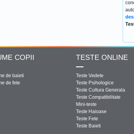
conc
aut
des
Tes
UME COPII
TESTE ONLINE
e de baieti
Teste Vedete
e de fete
Teste Psihologice
Teste Cultura Generala
Teste Compatibilitate
Mini-teste
Teste Haioase
Teste Fete
Teste Baieti