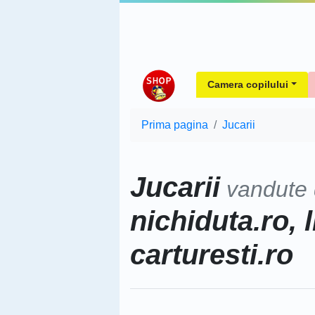
Camera copilului
Prima pagina
Jucarii
Jucarii
vandute
nichiduta.ro, l
carturesti.ro
Sorteaza dupa