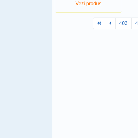
Vezi produs
First
Prev
403