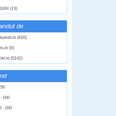
GO® (13)
andut de
turesti.ro (420)
ris.ro (0)
iel.ro (5142)
ret
 50
 - 100
0 - 200