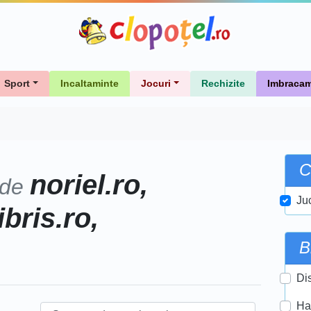
Sport
Incaltaminte
Jocuri
Rechizite
Imbracam
C
noriel.ro,
 de
Ju
ibris.ro,
B
Di
Ha