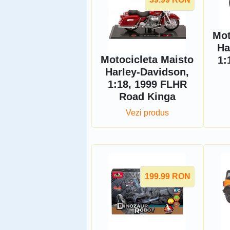
Mot
Ha
Motocicleta Maisto
1:
Harley-Davidson,
1:18, 1999 FLHR
Road Kinga
Vezi produs
199.99
RON