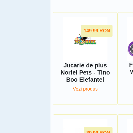
149.99
RON
F
Jucarie de plus
Noriel Pets - Tino
Boo Elefantel
Vezi produs
39.99
RON