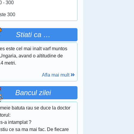
0 - 300
ste 300
Stiati ca …
s este cel mai inalt varf muntos
Ungaria, avand o altitudine de
4 metri.
Afla mai mult
Bancul zilei
meie batuta rau se duce la doctor
orul:
s-a intamplat ?
stiu ce sa ma mai fac. De fiecare