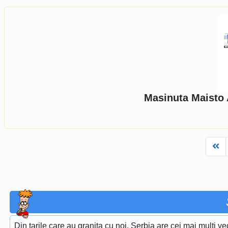
Masinuta Maisto 
Fi
Din tarile care au granita cu noi, Serbia are cei mai multi ve