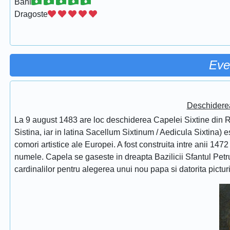
Bani
Dragoste
Eve
Deschidere
La 9 august 1483 are loc deschiderea Capelei Sixtine din Ro
Sistina, iar in latina Sacellum Sixtinum / Aedicula Sixtina) 
comori artistice ale Europei. A fost construita intre anii 1472
numele. Capela se gaseste in dreapta Bazilicii Sfantul Petru
cardinalilor pentru alegerea unui nou papa si datorita pictur