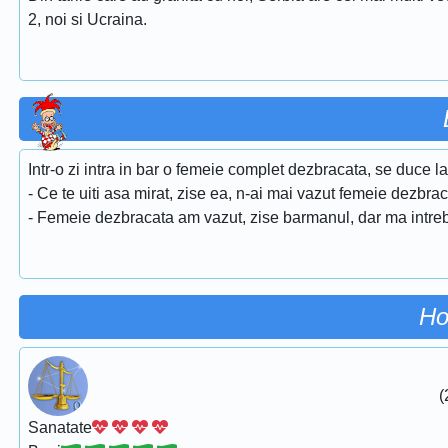
2, noi si Ucraina.
Intr-o zi intra in bar o femeie complet dezbracata, se duce la
- Ce te uiti asa mirat, zise ea, n-ai mai vazut femeie dezbra
- Femeie dezbracata am vazut, zise barmanul, dar ma intreb d
Ho
(
Sanatate