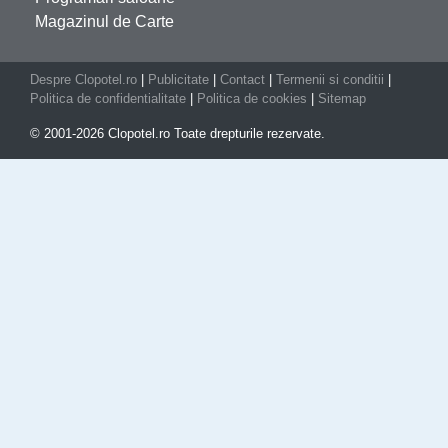
Magazinul de Carte
Despre Clopotel.ro
|
Publicitate
|
Contact
|
Termenii si conditii
|
Politica de confidentialitate
|
Politica de cookies
|
Sitemap
© 2001-2026 Clopotel.ro Toate drepturile rezervate.