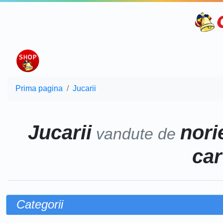
Prima pagina
Jucarii
Jucarii
norie
vandute de
car
Categorii