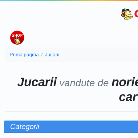
Prima pagina
Jucarii
Jucarii
norie
vandute de
car
Categorii