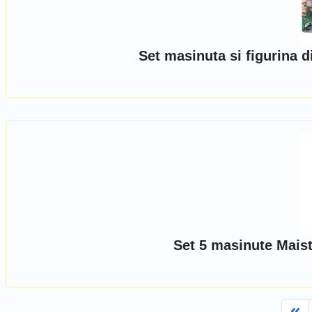
Set masinuta si figurina 
Set 5 masinute Maist
Fi