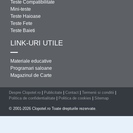
Teste Compatibilitate
Mini-teste
Teste Haioase
Teste Fete
Teste Baieti
LINK-URI UTILE
Materiale educative
Programari saloane
Magazinul de Carte
Despre Clopotel.ro
|
Publicitate
|
Contact
|
Termenii si conditii
|
Politica de confidentialitate
|
Politica de cookies
|
Sitemap
© 2001-2026 Clopotel.ro Toate drepturile rezervate.