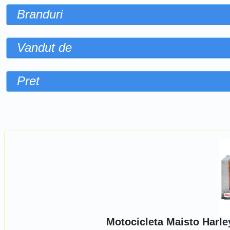
Branduri
Vandut de
Pret
Sorteaza dupa
Motocicleta Maisto Harl