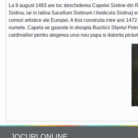
La 9 august 1483 are loc deschiderea Capelei Sixtine din Ro
Sistina, iar in latina Sacellum Sixtinum / Aedicula Sixtina) 
comori artistice ale Europei. A fost construita intre anii 1472
numele. Capela se gaseste in dreapta Bazilicii Sfantul Petru
cardinalilor pentru alegerea unui nou papa si datorita pictur
JOCURI ONLINE