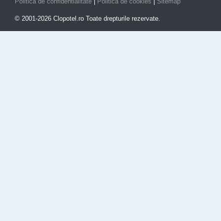
Politica de confidentialitate
|
Politica de cookies
|
Sitemap
© 2001-2026 Clopotel.ro Toate drepturile rezervate.