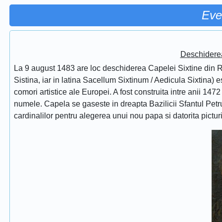
Eve
Deschidere
La 9 august 1483 are loc deschiderea Capelei Sixtine din Ro
Sistina, iar in latina Sacellum Sixtinum / Aedicula Sixtina) 
comori artistice ale Europei. A fost construita intre anii 1472
numele. Capela se gaseste in dreapta Bazilicii Sfantul Petru
cardinalilor pentru alegerea unui nou papa si datorita pictur