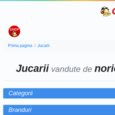
Prima pagina
Jucarii
Jucarii
nori
vandute de
Categorii
Branduri