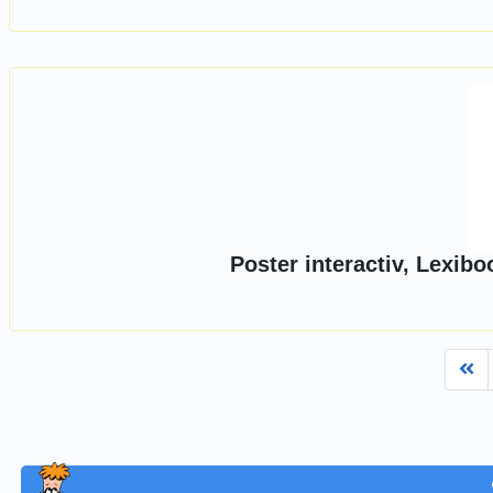
Poster interactiv, Lexib
Fi