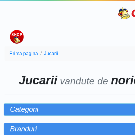
Prima pagina
Jucarii
Jucarii
nori
vandute de
Categorii
Branduri