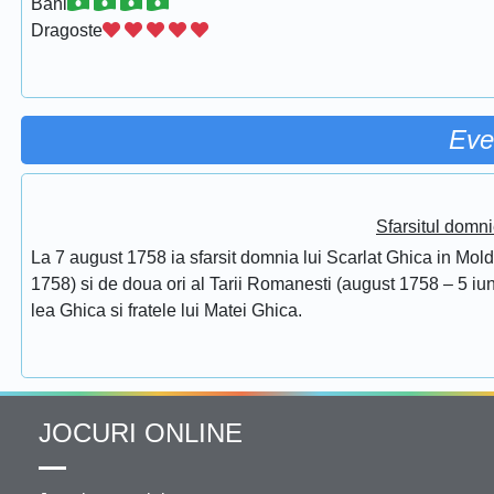
Bani
Dragoste
Eve
Sfarsitul domni
La 7 august 1758 ia sfarsit domnia lui Scarlat Ghica in Mol
1758) si de doua ori al Tarii Romanesti (august 1758 – 5 iuni
lea Ghica si fratele lui Matei Ghica.
JOCURI ONLINE