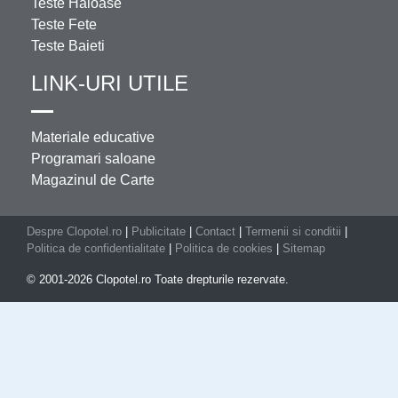
Teste Haioase
Teste Fete
Teste Baieti
LINK-URI UTILE
Materiale educative
Programari saloane
Magazinul de Carte
Despre Clopotel.ro
|
Publicitate
|
Contact
|
Termenii si conditii
|
Politica de confidentialitate
|
Politica de cookies
|
Sitemap
© 2001-2026 Clopotel.ro Toate drepturile rezervate.