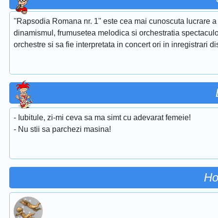
''Rapsodia Romana nr. 1'' este cea mai cunoscuta lucrare a 
dinamismul, frumusetea melodica si orchestratia spectaculoa
orchestre si sa fie interpretata in concert ori in inregistrari d
- Iubitule, zi-mi ceva sa ma simt cu adevarat femeie!
- Nu stii sa parchezi masina!
Ho