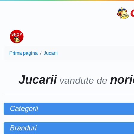
Prima pagina
Jucarii
Jucarii
nori
vandute de
Categorii
Branduri