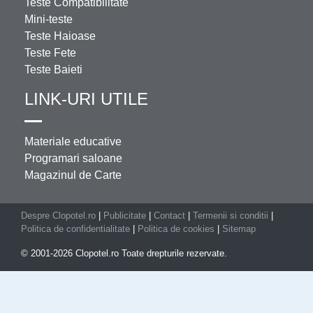
Teste Compatibilitate
Mini-teste
Teste Haioase
Teste Fete
Teste Baieti
LINK-URI UTILE
Materiale educative
Programari saloane
Magazinul de Carte
Despre Clopotel.ro
|
Publicitate
|
Contact
|
Termenii si conditii
|
Politica de confidentialitate
|
Politica de cookies
|
Sitemap
© 2001-2026 Clopotel.ro Toate drepturile rezervate.