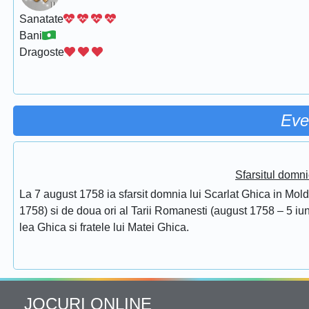
Sanatate
Bani
Dragoste
Eve
Sfarsitul domni
La 7 august 1758 ia sfarsit domnia lui Scarlat Ghica in Mol
1758) si de doua ori al Tarii Romanesti (august 1758 – 5 iuni
lea Ghica si fratele lui Matei Ghica.
JOCURI ONLINE