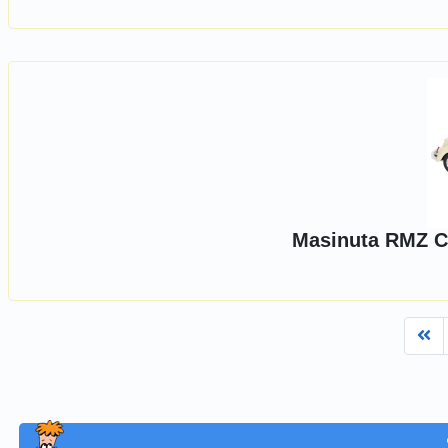
Masinuta RMZ Ci
Fi