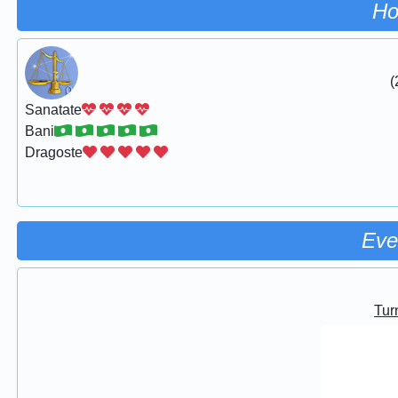
Ho
(
Sanatate
Bani
Dragoste
Eve
Turn