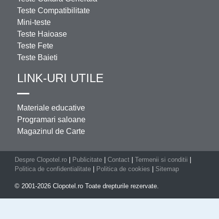
Teste Compatibilitate
Mini-teste
Teste Haioase
Teste Fete
Teste Baieti
LINK-URI UTILE
Materiale educative
Programari saloane
Magazinul de Carte
Despre Clopotel.ro
|
Publicitate
|
Contact
|
Termenii si conditii
|
Politica de confidentialitate
|
Politica de cookies
|
Sitemap
© 2001-2026 Clopotel.ro Toate drepturile rezervate.