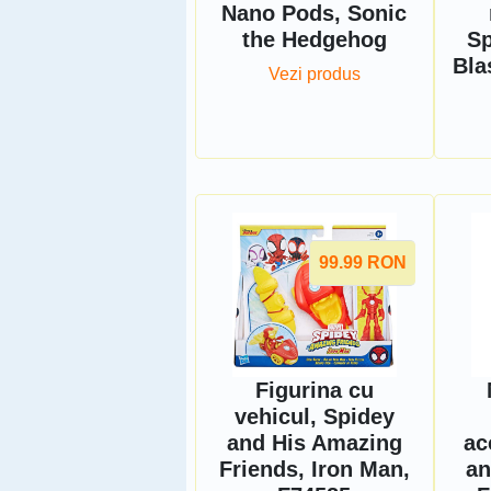
Nano Pods, Sonic
the Hedgehog
S
Bla
Vezi produs
99.99
RON
Figurina cu
vehicul, Spidey
and His Amazing
ac
Friends, Iron Man,
an