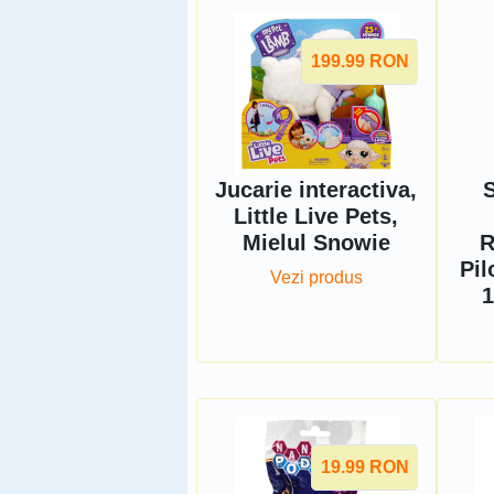
199.99
RON
Jucarie interactiva,
S
Little Live Pets,
Mielul Snowie
R
Pil
Vezi produs
1
19.99
RON