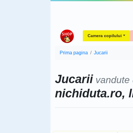
Camera copilului
Prima pagina
Jucarii
Jucarii
vandute
nichiduta.ro, l
Sorteaza dupa