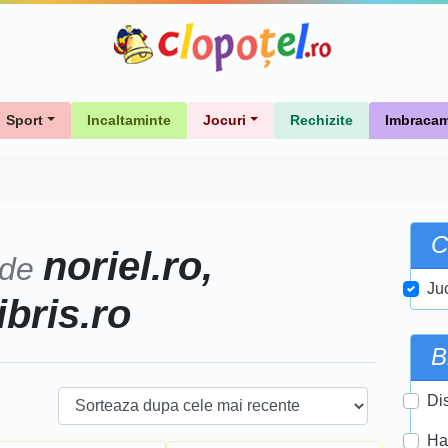
Sport
Incaltaminte
Jocuri
Rechizite
Imbracam
C
noriel.ro,
 de
Ju
ibris.ro
B
Di
Ha