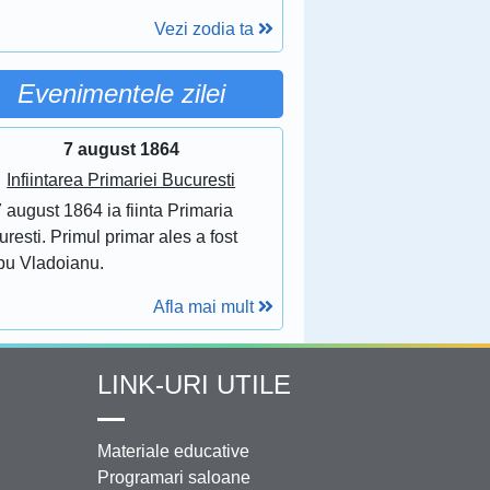
Vezi zodia ta
Evenimentele zilei
7 august 1864
Infiintarea Primariei Bucuresti
 august 1864 ia fiinta Primaria
resti. Primul primar ales a fost
bu Vladoianu.
Afla mai mult
LINK-URI UTILE
Materiale educative
Programari saloane