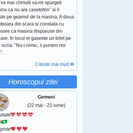
va mai chinuiti sa-mi spargeti
na ca nu are casetofon" si il
este pe geamul de la masina. A doua
oboara din scara si constata cu
poare ca masina disparuse din
are. In locul ei gaseste un bilet pe
 scria: "Nu-i nimic, ii punem noi
".
Citeste mai mult
Horoscopul zilei
Gemeni
(22 mai - 21 iunie)
atate
i
goste