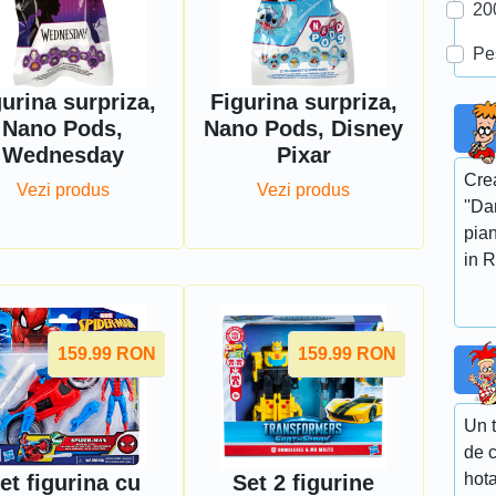
20
Pe
gurina surpriza,
Figurina surpriza,
Nano Pods,
Nano Pods, Disney
Wednesday
Pixar
Crea
Vezi produs
Vezi produs
''Da
pian
in R
159.99
RON
159.99
RON
Un t
de 
hota
et figurina cu
Set 2 figurine