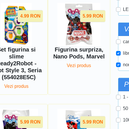
LE
4.99
RON
5.99
RON
V
car
et figurina si
Figurina surpriza,
lib
slime
Nano Pods, Marvel
eady2Robot -
nor
Vezi produs
ot Style 3, Seria
 (554028E5C)
P
Vezi produs
1 -
50
10
5.99
RON
5.99
RON