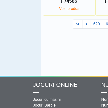
F74585
F
Vezi produs
First
Prev
620
JOCURI ONLINE
N
Jocuri cu masini
Num
Jocuri Barbie
Num