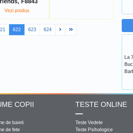
riends, F8843
Vezi produs
Next
Last
621
622
623
624
La 7
Bucu
Bar
UME COPII
TESTE ONLINE
e de baieti
Teste Vedete
e de fete
Teste Psihologice