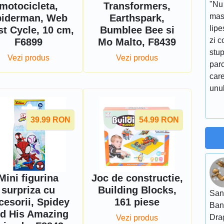
"Nu 
motocicleta,
Transformers,
masi
piderman, Web
Earthspark,
lip
st Cycle, 10 cm,
Bumblee Bee si
zi c
F6899
Mo Malto, F8439
stu
Vezi produs
Vezi produs
parc
care
unul
39.99
RON
54.99
RON
Mini figurina
Joc de constructie,
surpriza cu
Building Blocks,
San
cesorii, Spidey
161 piese
Ban
d His Amazing
Dra
Vezi produs