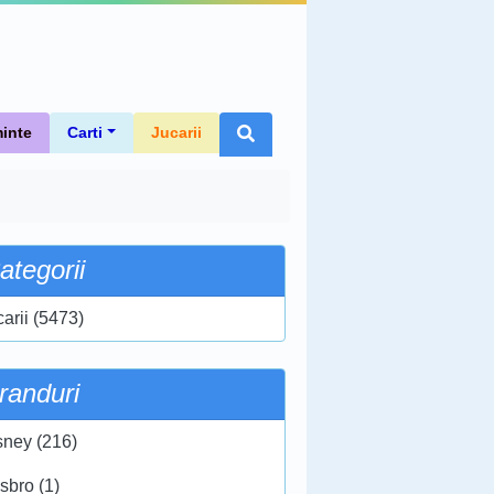
inte
Carti
Jucarii
ategorii
carii (5473)
randuri
sney (216)
sbro (1)