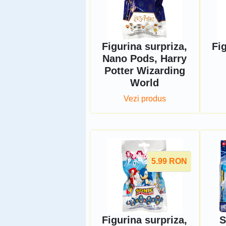
Figurina surpriza,
Fi
Nano Pods, Harry
Potter Wizarding
World
Vezi produs
5.99
RON
Figurina surpriza,
S