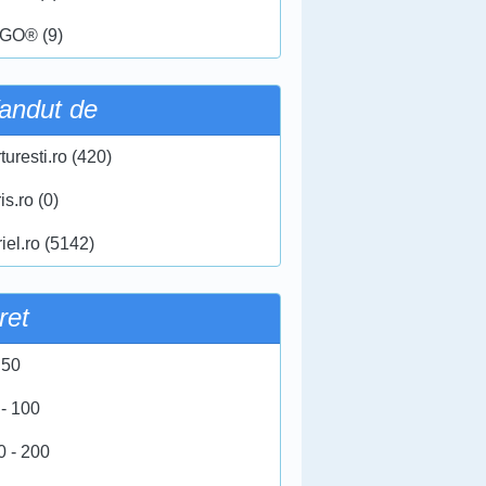
GO® (9)
andut de
turesti.ro (420)
ris.ro (0)
iel.ro (5142)
ret
 50
 - 100
0 - 200