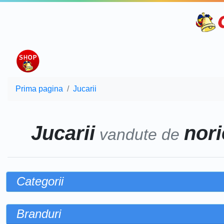
Prima pagina
Jucarii
Jucarii
nori
vandute de
Categorii
Branduri