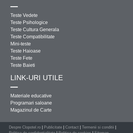
Teste Vedete
Teste Psihologice
Teste Cultura Generala
Teste Compatibilitate
Mini-teste
Teste Haioase
Teste Fete
Teste Baieti
LINK-URI UTILE
Materiale educative
Programari saloane
Magazinul de Carte
Despre Clopotel.ro
|
Publicitate
|
Contact
|
Termenii si conditii
|
Politica de confidentialitate
|
Politica de cookies
|
Sitemap