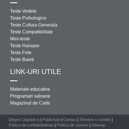
Teste Vedete
Teste Psihologice
Teste Cultura Generala
Teste Compatibilitate
Mini-teste
Teste Haioase
Teste Fete
Teste Baieti
LINK-URI UTILE
Materiale educative
Programari saloane
Magazinul de Carte
Despre Clopotel.ro
|
Publicitate
|
Contact
|
Termenii si conditii
|
Politica de confidentialitate
|
Politica de cookies
|
Sitemap