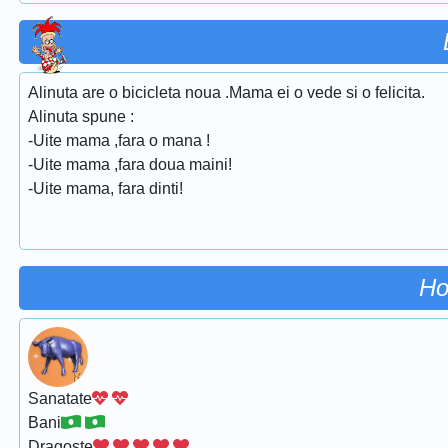
Alinuta are o bicicleta noua .Mama ei o vede si o felicita.
Alinuta spune :
-Uite mama ,fara o mana !
-Uite mama ,fara doua maini!
-Uite mama, fara dinti!
Ho
Sanatate
Bani
Dragoste