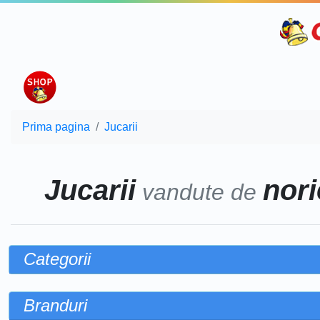
Prima pagina
Jucarii
Jucarii
nori
vandute de
Categorii
Branduri